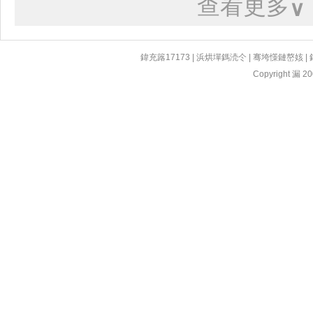
查看更多
∨
鍏充簬17173
|
浜烘墠鎷涜仒
|
骞垮憡鏈嶅姟
|
Copyright 漏 200