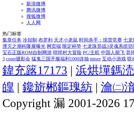
新浪微博
腾讯微博
搜狐微博
人人网
热门标签
集章任务
冷却制
布罗利
天才小老鼠
时间杀手：现货竞赛
七龙
湮灭之潮科隆展曝光
网页端
限定杯垫
七龙珠异战3灵魂系统切
宝石正版ROM自制网游
咩咩村大冒险
PC/主机
中国人能飞
异
3
coser摄影会
猛鬼三国开服福利1000连抽
mixer
互动小游戏
联动
鍏充簬17173
|
浜烘墠鎷涜
皥
|
鑱旂郴鏂瑰紡
|
瀹㈡湇
Copyright 漏 2001-2026 1717