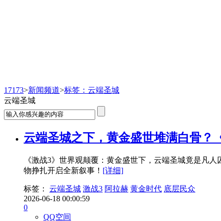
新闻频道
17173
>
新闻频道
>
标签：云端圣城
云端圣城
云端圣城之下，黄金盛世堆满白骨？
《激战3》世界观颠覆：黄金盛世下，云端圣城竟是凡人
物挣扎开启全新叙事！
[详细]
标签：
云端圣城
激战3
阿拉赫
黄金时代
底层民众
2026-06-18 00:00:59
0
QQ空间