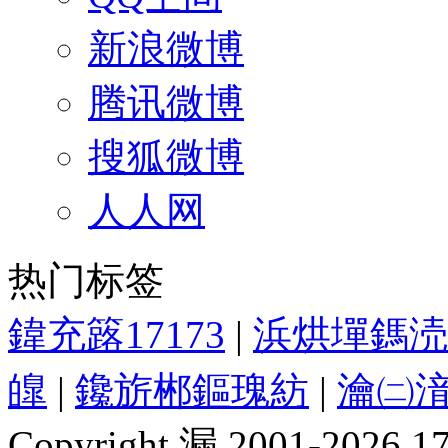
新浪微博
腾讯微博
搜狐微博
人人网
热门标签
鍏充簬17173
|
浜烘墠鎷涜
皥
|
鑱旂郴鏂瑰紡
|
瀹㈡湇
Copyright 漏 2001-2026 1717