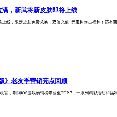
拉满，新武将新皮肤即将上线
鲁肃上线，限定皮肤免费兑换，双倍充值+元宝树暴击福利！还有
移动版》老友季营销亮点回顾
官，期间iOS游戏畅销榜攀登至TOP 7，一系列精彩活动和