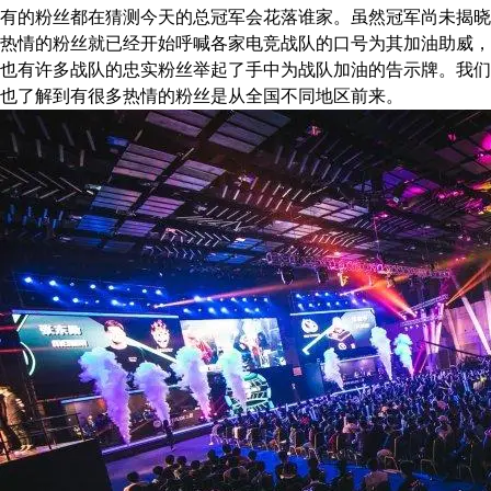
有的粉丝都在猜测今天的总冠军会花落谁家。虽然冠军尚未揭晓
热情的粉丝就已经开始呼喊各家电竞战队的口号为其加油助威，
也有许多战队的忠实粉丝举起了手中为战队加油的告示牌。我们
也了解到有很多热情的粉丝是从全国不同地区前来。