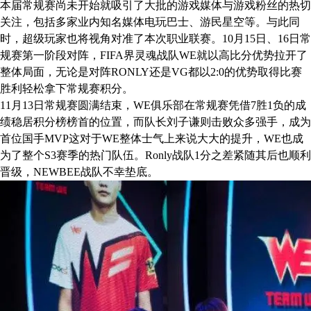
本届常规赛尚未开始就吸引了大批的游戏媒体与游戏粉丝的热切
关注，包括多家业内知名媒体电玩巴士、游民星空等。与此同
时，超级玩家也将视角对准了本次职业联赛。10月15日、16日常
规赛第一阶段对阵，FIFA界灵魂战队WE就以高比分优势拉开了
整体局面，无论是对阵RONLY还是VG都以2:0的优势取得比赛
胜利轻松拿下常规赛积分。
11月13日常规赛圆满结束，WE俱乐部在常规赛凭借7胜1负的成
绩稳居积分榜榜首的位置，而队长刘子谦则击败众多强手，成为
首位国手MVP这对于WE整体士气上来说大大的提升，WE也成
为了整个S3赛季的热门队伍。Ronly战队1分之差紧随其后也顺利
晋级，NEWBEE战队不幸垫底。