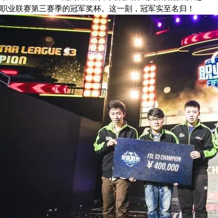
职业联赛第三赛季的冠军奖杯。这一刻，冠军实至名归！