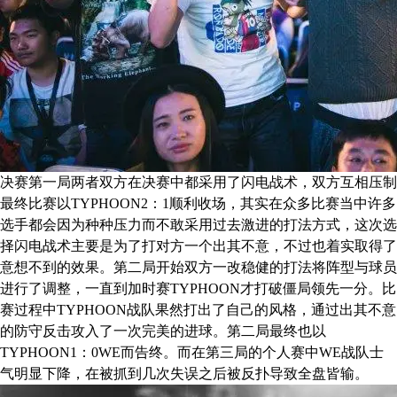
决赛第一局两者双方在决赛中都采用了闪电战术，双方互相压制
最终比赛以TYPHOON2：1顺利收场，其实在众多比赛当中许多
选手都会因为种种压力而不敢采用过去激进的打法方式，这次选
择闪电战术主要是为了打对方一个出其不意，不过也着实取得了
意想不到的效果。第二局开始双方一改稳健的打法将阵型与球员
进行了调整，一直到加时赛TYPHOON才打破僵局领先一分。比
赛过程中TYPHOON战队果然打出了自己的风格，通过出其不意
的防守反击攻入了一次完美的进球。第二局最终也以
TYPHOON1：0WE而告终。而在第三局的个人赛中WE战队士
气明显下降，在被抓到几次失误之后被反扑导致全盘皆输。