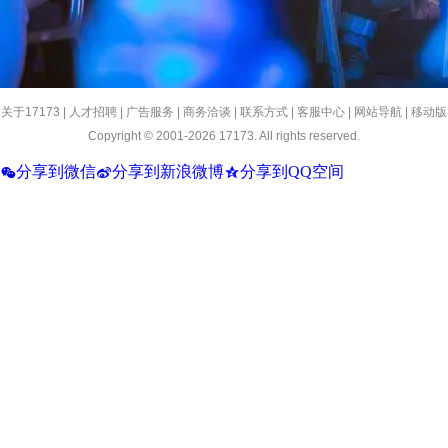
关于17173
|
人才招聘
|
广告服务
|
商务洽谈
|
联系方式
|
客服中心
|
网站导航
|
移动版
Copyright © 2001-2026 17173. All rights reserved.
分享到微信
分享到新浪微博
分享到QQ空间
w
t
z