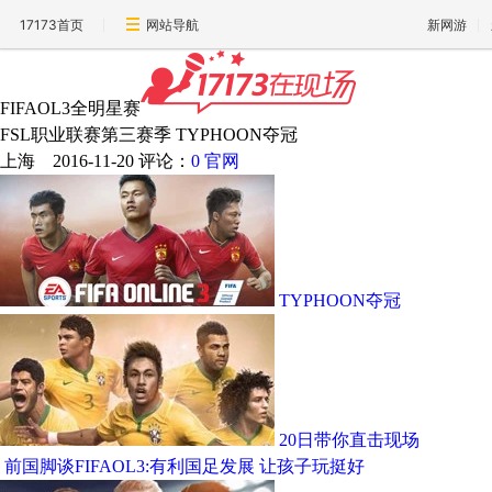
17173首页
网站导航
新网游
FIFAOL3
全明星赛
FSL职业联赛第三赛季 TYPHOON夺冠
上海 2016-11-20
评论：
0
官网
TYPHOON夺冠
20日带你直击现场
前国脚谈FIFAOL3:有利国足发展 让孩子玩挺好