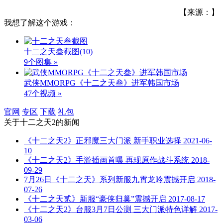
【来源：】
我想了解这个游戏：
十二之天叁截图
(10)
9个图集 »
武侠MMORPG《十二之天叁》进军韩国市场
47个视频 »
官网
专区
下载
礼包
关于
十二之天2
的新闻
《十二之天2》正邪魔三大门派 新手职业选择
2021-06-
10
《十二之天2》手游插画首曝 再现原作战斗系统
2018-
09-29
7月26日《十二之天》系列新服九霄龙吟震撼开启
2018-
07-26
《十二之天贰》新服“豪侠归巢”震撼开启
2017-08-17
《十二之天2》台服3月7日公测 三大门派特色详解
2017-
03-06