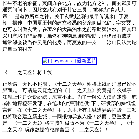
长生不老的象征，冥间亦在北方，故为北方之神。而玄武又可
通冥间问卜，因此玄武有别于其它三灵 ，被称为“真武大
帝”，是道教所奉之神。关于玄武起源的最早传说来自于夏
朝。据传，中国夏王朝的建立者禹的父亲叫做“鲧”，字玄冥，
也可以叫做玄武，在著名的大禹治水之前帮助舜治水。因其只
采用塞堵而非疏导，虽然有神物息壤的帮助，但仍没有成功。
通常鲧会被当作灵龟的化身，而夏族的一支——涂山氏认为蛇
是自己的祖先。
《十二之天叁》将上线
正所谓，无风不起浪，《十二之天叁》即将上线的消息已经不
胫而走，可谓是云霓之望的《十二之天叁》究竟是什么样子，
江湖上也是众说纷纭，流言不止。为了一解众大侠的迷惑，笔
者特地探秘研发部，在笔者的“严刑逼供”下，研发部的妹纸坦
言道：在《十二之天叁》里，原本所有主城遭异族摧毁，三派
也将联合建立新主城，一同抵御异族入侵！然而，更重要的
是，《十二之天2》将直接升级版本为《十二之天叁》，《十
二之天2》玩家数据将继保留至《十二之天叁》！