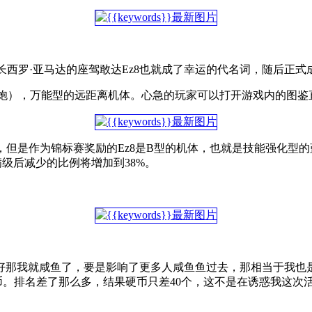
队长西罗·亚马达的座驾敢达Ez8也就成了幸运的代名词，随后正
m加农炮），万能型的远距离机体。心急的玩家可以打开游戏内的图
，但是作为锦标赛奖励的Ez8是B型的机体，也就是技能强化型的
升满级后减少的比例将增加到38%。
好那我就咸鱼了，要是影响了更多人咸鱼鱼过去，那相当于我也
40硬币。排名差了那么多，结果硬币只差40个，这不是在诱惑我这