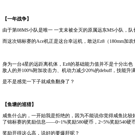
【一年战争】
由于第08MS小队是唯一 一支未被全灭的原属远东MS小队，
而这次锦标赛的Ace机正是这台幸运机，敢达Ez8（180m
身为一台4星的远距离机体，Ez8的基础能力值并不是十分出色
敌人的并100%附加攻击力、机动力减少20%的debuff，技能
是不是感觉一下子就咸鱼翻身了？
【鱼塘的巡猎】
咸鱼什么的，一开始我是拒绝的，因为不能说你觉得咸鱼比较
了锦标赛的奖励信息——0~1%奖励580硬币，2~5%奖励5
奖励开得这么高，说好的要爆肝呢？