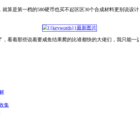
就算是第一档的580硬币也买不起区区30个合成材料更别说设
了，看着那些说着要咸鱼结果爬的比谁都快的大佬们，我只能一边
解
可收集
临