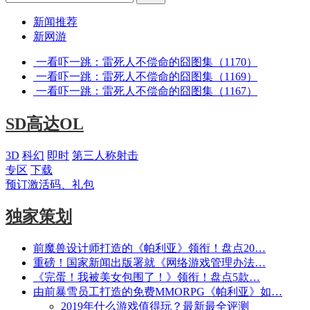
新闻推荐
新网游
一看吓一跳：雷死人不偿命的囧图集（1170）
一看吓一跳：雷死人不偿命的囧图集（1169）
一看吓一跳：雷死人不偿命的囧图集（1167）
SD高达OL
3D
科幻
即时
第三人称射击
专区
下载
预订激活码、礼包
独家策划
前魔兽设计师打造的《帕利亚》领衔！盘点20…
重磅！国家新闻出版署就《网络游戏管理办法…
《完蛋！我被美女包围了！》领衔！盘点5款…
由前暴雪员工打造的免费MMORPG《帕利亚》如…
2019年什么游戏值得玩？最新最全评测