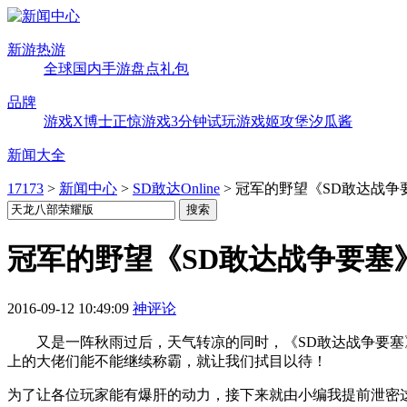
新游热游
全球
国内
手游
盘点
礼包
品牌
游戏X博士
正惊游戏
3分钟试玩
游戏姬攻堡
汐瓜酱
新闻大全
17173
>
新闻中心
>
SD敢达Online
>
冠军的野望《SD敢达战争
冠军的野望《SD敢达战争要塞
2016-09-12 10:49:09
神评论
又是一阵秋雨过后，天气转凉的同时，《SD敢达战争要塞》
上的大佬们能不能继续称霸，就让我们拭目以待！
为了让各位玩家能有爆肝的动力，接下来就由小编我提前泄密这