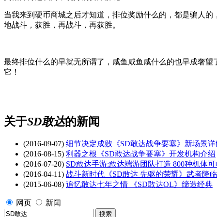
当我来到硬币商城之后才知道，排位奖励什么的，都是骗人的，
地战斗，获胜，再战斗，再获胜。
最终排位什么的早就无所谓了，咸鱼咸鱼咸什么的也早成奢望
它！
关于
SD敢达
的新闻
(2016-09-07)
细节决定成败《SD敢达战争要塞》新场景详
(2016-08-15)
利器之根《SD敢达战争要塞》开发机构介绍
(2016-07-20)
SD敢达手游:敢达端游团队打造 800种机体
(2016-04-11)
战斗新时代《SD敢达 先驱的荣耀》武者降
(2015-06-08)
追忆敢达七年之情 《SD敢达OL》缔造经典
网页
新闻