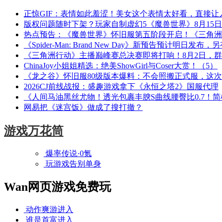
正惊GIF：表情如此羞涩！美女这个表情太好看，直接让
版权问题随时下架？玩家自制虚幻5《魔兽世界》8月15
热点预告：《魔兽世界》怀旧服第五阶段开启！《三角洲
《Spider-Man: Brand New Day》新预告预计明日发
《三角洲行动》主播巅峰赛总决赛即将打响！8月2日，
ChinaJoy小姐姐精选：绝美ShowGirl与Coser大赏！（5）
《龙之谷》怀旧服80级版本爆料：不会照搬正式服，这
2026CJ前线战报：盛趣游戏拿下《永恒之塔2》国服代理
《人间马油黑丝尤物！透光包裹丰腴S曲线腰臀比0.7！
网易把《迷宫饭》做成了搜打撤？
游戏万花筒
爆率传说·0氪
玩游戏告别单身
Wan网页游戏免费玩
动作爽游
进入
谁是首富
进入