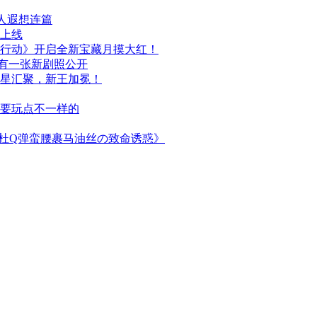
人遐想连篇
日上线
行动》开启全新宝藏月摸大红！
布，另有一张新剧照公开
群星汇聚，新王加冕！
次要玩点不一样的
简杜Q弹蛮腰裹马油丝の致命诱惑》