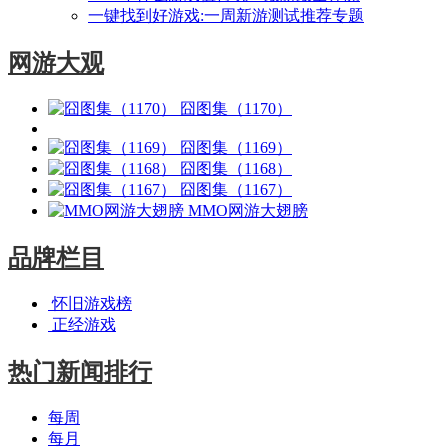
一键找到好游戏:一周新游测试推荐专题
网游大观
囧图集（1170）
囧图集（1169）
囧图集（1168）
囧图集（1167）
MMO网游大翅膀
品牌栏目
怀旧游戏榜
正经游戏
热门新闻排行
每周
每月