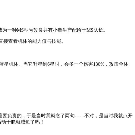
式成为一种MS型号改良并有小量生产配给于MS队长。
鉴直接查看机体的能力值与技能。
蓝星机体。当它升星到6星时，会多一个伤害130%，攻击全体
是要负责的，于是当时我就念了两句……不对，是当时我就点开
次活动干脆就咸鱼了吗！