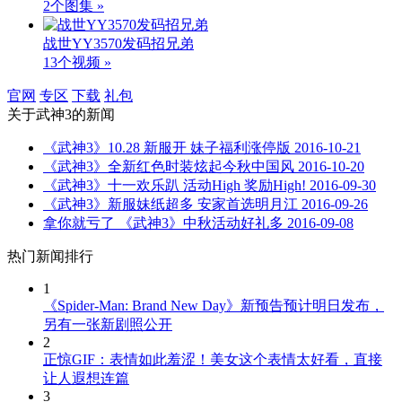
2个图集 »
战世YY3570发码招兄弟
13个视频 »
官网
专区
下载
礼包
关于
武神3
的新闻
《武神3》10.28 新服开 妹子福利涨停版
2016-10-21
《武神3》全新红色时装炫起今秋中国风
2016-10-20
《武神3》十一欢乐趴 活动High 奖励High!
2016-09-30
《武神3》新服妹纸超多 安家首选明月江
2016-09-26
拿你就亏了 《武神3》中秋活动好礼多
2016-09-08
热门新闻排行
1
《Spider-Man: Brand New Day》新预告预计明日发布，
另有一张新剧照公开
2
正惊GIF：表情如此羞涩！美女这个表情太好看，直接
让人遐想连篇
3