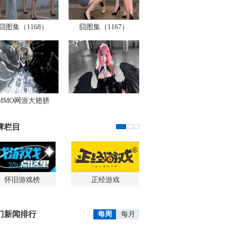
囧图集（1168）
囧图集（1167）
MMO网游大翅膀
牌栏目
怀旧游戏榜
正经游戏
门新闻排行
每周
每月