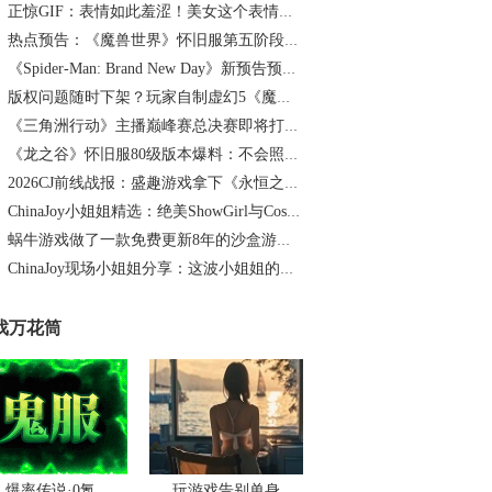
正惊GIF：表情如此羞涩！美女这个表情太好看，直接让人遐想连篇
热点预告：《魔兽世界》怀旧服第五阶段开启！《三角洲行动》开启全新宝藏月摸大红！
《Spider-Man: Brand New Day》新预告预计明日发布，另有一张新剧照公开
版权问题随时下架？玩家自制虚幻5《魔兽世界》8月15日上线
《三角洲行动》主播巅峰赛总决赛即将打响！8月2日，群星汇聚，新王加冕！
《龙之谷》怀旧服80级版本爆料：不会照搬正式服，这次要玩点不一样的
2026CJ前线战报：盛趣游戏拿下《永恒之塔2》国服代理
ChinaJoy小姐姐精选：绝美ShowGirl与Coser大赏！（5）
蜗牛游戏做了一款免费更新8年的沙盒游戏，第一次开始向玩家要钱
ChinaJoy现场小姐姐分享：这波小姐姐的颜值也太“顶”了吧（3）
戏万花筒
爆率传说·0氪
玩游戏告别单身