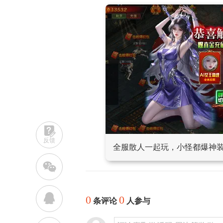
反馈
全服散人一起玩，小怪都爆神
w
q
0
0
条评论
人参与