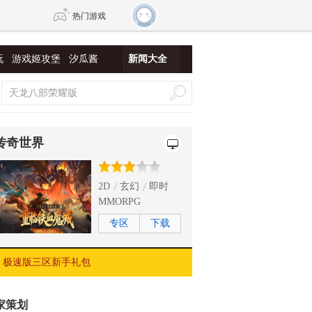
热门游戏
玩
游戏姬攻堡
汐瓜酱
新闻大全
DNF
传奇4
剑网3旗舰版
新天龙八部
传奇世界
自由
诛仙世界
新仙侠5
2D
玄幻
即时
MMORPG
专区
下载
极速版三区新手礼包
家策划