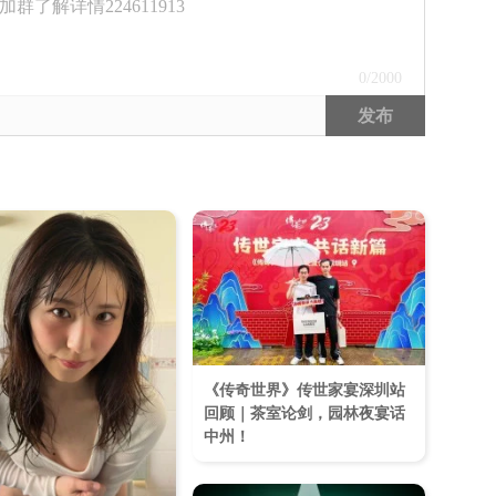
了解详情224611913
0
/2000
发布
《传奇世界》传世家宴深圳站
回顾｜茶室论剑，园林夜宴话
中州！