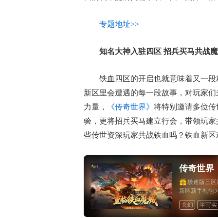
专题地址>>
知名大神入驻四区 招兵买马共战
铁血四区的开启也就意味着又一段
新区里会遭遇的每一段故事，对玩家们
力量，
《传奇世界》
将特别邀请多位传
验，更将招兵买马建立行会，带领玩家
些传世资深玩家共战铁血吗？铁血新区
传奇世界
极速版三区
新区新手礼包
玄幻
半写实