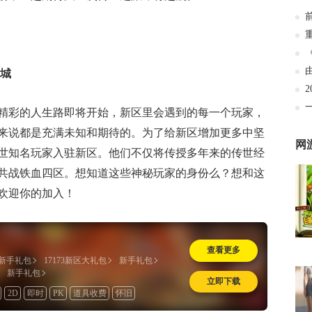
魔城
精彩的人生路即将开始，新区里会遇到的每一个玩家，
来说都是充满未知和期待的。为了给新区增加更多中坚
网
世知名玩家入驻新区。他们不仅将传授多年来的传世经
共战铁血四区。想知道这些神秘玩家的身份么？想和这
欢迎你的加入！
查看更多
新手礼包
17173新区大礼包
新手礼包
新手礼包
立即下载
2D
即时
PK
道具收费
怀旧