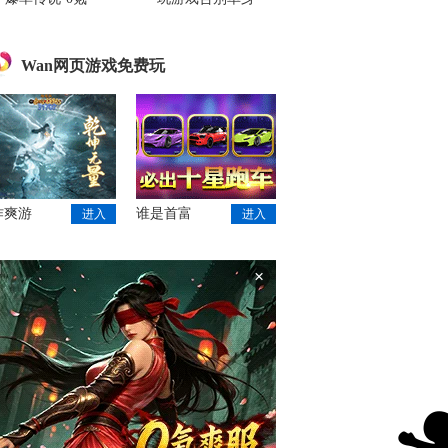
Wan网页游戏免费玩
作爽游
谁是首富
进入
进入
×