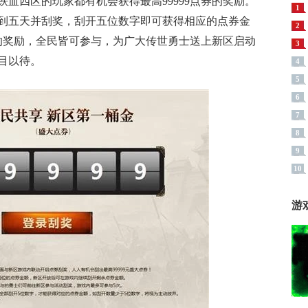
血四区的玩家都有机会获得最高99999点券的奖励。
1
到五天并刮奖，刮开五位数字即可获得相应的点券金
2
厚的奖励，全民皆可参与，为广大传世勇士送上新区启动
3
目以待。
4
5
6
7
8
9
10
游