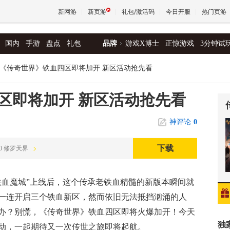
新网游
新页游
礼包/激活码
今日开服
热门页游
国内
手游
盘点
礼包
品牌
游戏X博士
正惊游戏
3分钟试
魔兽
《传奇世界》铁血四区即将加开 新区活动抢先看
天堂
区即将加开 新区活动抢先看
神评论
0
王权与
下载
0:00 修罗天界
铁血魔城”上线后，这个传承老铁血精髓的新版本瞬间就
一连开启三个铁血新区，然而依旧无法抵挡汹涌的人
办？别慌，《传奇世界》铁血四区即将火爆加开！今天
独
动，一起期待又一次传世之旅即将起航。