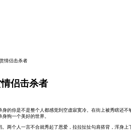
悬赏情侣击杀者
赏情侣击杀者
身的你是不是整个人都感觉到空虚寂寞冷。在街上被秀瞎还不够
单身狗一个美好的世界。
侣。两个人一言不合就秀起了恩爱，拉拉扯扯勾肩搭背，浑身上