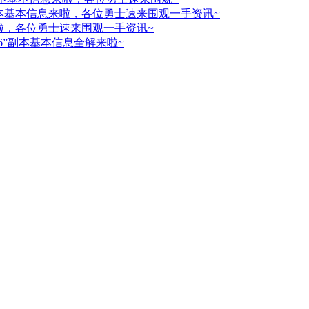
本基本信息来啦，各位勇士速来围观一手资讯~
啦，各位勇士速来围观一手资讯~
6”副本基本信息全解来啦~