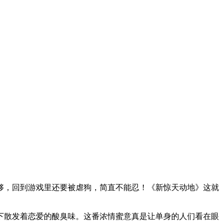
，回到游戏里还要被虐狗，简直不能忍！《新惊天动地》这就
下散发着恋爱的酸臭味。这番浓情蜜意真是让单身的人们看在眼