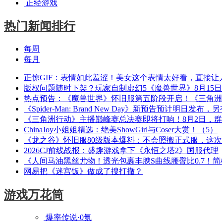
正经游戏
热门新闻排行
每周
每月
正惊GIF：表情如此羞涩！美女这个表情太好看，直接让
版权问题随时下架？玩家自制虚幻5《魔兽世界》8月15
热点预告：《魔兽世界》怀旧服第五阶段开启！《三角洲
《Spider-Man: Brand New Day》新预告预计明日发
《三角洲行动》主播巅峰赛总决赛即将打响！8月2日，
ChinaJoy小姐姐精选：绝美ShowGirl与Coser大赏！（5）
《龙之谷》怀旧服80级版本爆料：不会照搬正式服，这
2026CJ前线战报：盛趣游戏拿下《永恒之塔2》国服代理
《人间马油黑丝尤物！透光包裹丰腴S曲线腰臀比0.7！
网易把《迷宫饭》做成了搜打撤？
游戏万花筒
爆率传说·0氪