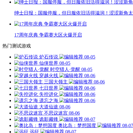
绅士日报：国服停服，但日服依旧活得滋润！涩涩新角太
17周年庆典 争霸赛大区火爆开启
热门测试游戏
炉石传说
08-05
仙侠世界
08-05
时空猎人·觉醒
08-05
穿越火线
08-06
三国大领主
08-06
七日世界
08-06
失控进化
08-06
遗忘之海
08-06
大道仙途
08-06
不思议迷宫
08-06
诡影藏锋
08-07
奥比岛：梦想国度
08-0
远征
08-07