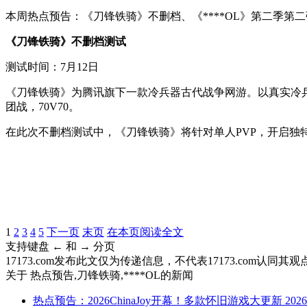
本周热点预告：《刀锋铁骑》不删档、《****OL》第二季第二弹
《刀锋铁骑》不删档测试
测试时间：7月12日
《刀锋铁骑》为腾讯旗下一款冷兵器古代战争网游。以真实冷
团战，70V70。
在此次不删档测试中，《刀锋铁骑》将针对单人PVP，开启
1
2
3
4
5
下一页
末页
在本页阅读全文
支持键盘 ← 和 → 分页
17173.com发布此文仅为传递信息，不代表17173.com认同
关于
热点预告,刀锋铁骑,****OL
的新闻
热点预告：2026ChinaJoy开幕！多款怀旧游戏大更新
2026