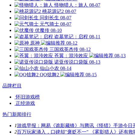
怪物猎人：旅人
08-07
桃花源记2
08-07
问剑长生
08-07
元气骑士
08-07
伏魔传
08-10
盗墓笔记：启程
08-11
原神
08-12
三国戏英杰传
08-12
苍翼：混沌效应
08-13
诺亚传说口袋版
08-13
仙山小农
08-14
QQ炫舞2
08-15
品牌栏目
怀旧游戏榜
正经游戏
热门新闻排行
1
游戏早报：网易《诡影藏锋》与腾讯《怪猎》手游今日
2
百万玩家涌入，口碑却"褒贬不一" 《雾影猎人》还有救