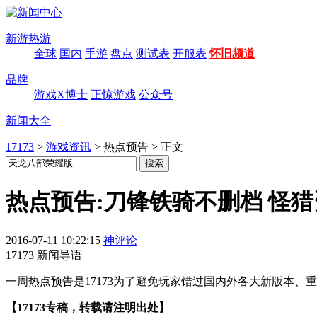
新游热游
全球
国内
手游
盘点
测试表
开服表
怀旧频道
品牌
游戏X博士
正惊游戏
公众号
新闻大全
17173
>
游戏资讯
>
热点预告
>
正文
热点预告:刀锋铁骑不删档 怪
2016-07-11 10:22:15
神评论
17173 新闻导语
一周热点预告是17173为了避免玩家错过国内外各大新版本
【17173专稿，转载请注明出处】