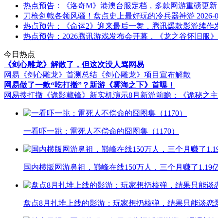
热点预告：《洛奇M》港澳台服定档，多款网游重磅更新
刀枪剑戟各领风骚！盘点史上最好玩的冷兵器神游
2026-
热点预告：《命运2》迎来最后一舞，腾讯爆款影游续作
热点预告：2026腾讯游戏发布会开幕，《龙之谷怀旧服
今日热点
《剑心雕龙》解散了，但这次没人骂网易
网易《剑心雕龙》首测总结
《剑心雕龙》项目宣布解散
网易做了一款“吃打撤”？新游《雾海之下》首曝！
网易搜打撤《诡影藏锋》新实机演示
8月新游前瞻：《诡秘之
一看吓一跳：雷死人不偿命的囧图集（1170）
国内横版网游鼻祖，巅峰在线150万人，三个月赚了1.19
盘点8月扎堆上线的影游：玩家想扔核弹，结果只能谈恋