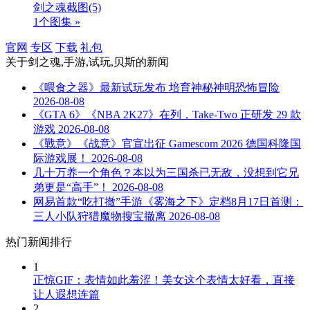
剑之魂截图
(5)
1个图集 »
官网
专区
下载
礼包
关于
剑之魂,手游,试玩,贝斯
的新闻
《喂食之器》最新试玩发布 培育神秘神明恐怖冒险
2026-08-08
《GTA 6》《NBA 2K27》在列，Take-Two 正研发 29 款
游戏
2026-08-08
《戰意》《战意》官宣出征 Gamescom 2026 德国科隆国
际游戏展！
2026-08-08
几十万养一个角色？本以为三国杀已无敌，没想到它兄
弟更是“高手”！
2026-08-08
网易首款“吃打撤”手游《雾海之下》定档8月17日首测：
三人小队狩猎魔物搜宝撤离
2026-08-08
热门新闻排行
1
正惊GIF：表情如此羞涩！美女这个表情太好看，直接
让人遐想连篇
2