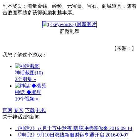
副本奖励：海量金钱、经验、元宝票、宝石、商城道具，随着
击败魔军越多获得奖励将越丰厚。
群魔乱舞
【来源：】
我想了解这个游戏：
神话截图
(10)
2个图集 »
榊話¨◆橴児
19个视频 »
官网
专区
下载
礼包
关于
神话2
的新闻
《神话2》八月十五中秋夜 新服冲榜等你来
2016-09-14
《神话2》9月10日双线新服财运亨通开启
2016-09-07