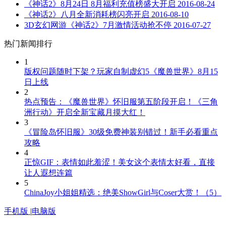
《神话2》8月24日 8月福利充值榜盛大开启
2016-08-24
《神话2》八月全新消耗榜闪亮开启
2016-08-10
3D玄幻网游《神话2》7月激情活动抢不停
2016-07-27
热门新闻排行
1
版权问题随时下架？玩家自制虚幻5《魔兽世界》8月15
日上线
2
热点预告：《魔兽世界》怀旧服第五阶段开启！《三角
洲行动》开启全新宝藏月摸大红！
3
《冒险岛怀旧服》30级免费神装别错过！新手必看重点
攻略
4
正惊GIF：表情如此羞涩！美女这个表情太好看，直接
让人遐想连篇
5
ChinaJoy小姐姐精选：绝美ShowGirl与Coser大赏！（5）
手机版
|
电脑版