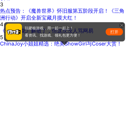
3
热点预告：《魔兽世界》怀旧服第五阶段开启！《三角
洲行动》开启全新宝藏月摸大红！
4
玩硬核游戏，用一起一起上！
《剑心雕龙》解散了，但这次没人骂网易
打开
看资讯、找游戏、领礼包更方便！
5
ChinaJoy小姐姐精选：绝美ShowGirl与Coser大赏！
（5）
马甲线看到没