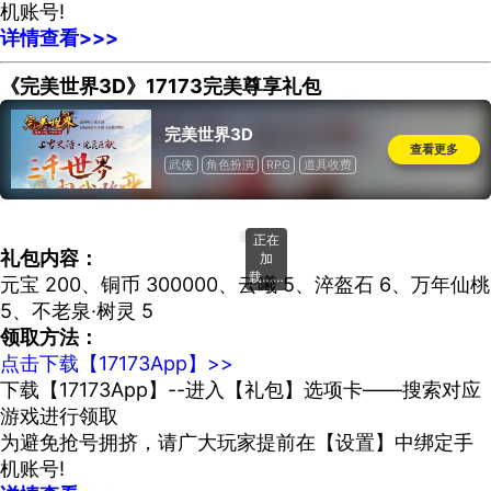
机账号!
详情查看>>>
《完美世界3D》17173完美尊享礼包
完美世界3D
查看更多
武侠
角色扮演
RPG
道具收费
礼包内容：
元宝 200、铜币 300000、云曦 5、淬盔石 6、万年仙桃
5、不老泉·树灵 5
领取方法：
点击下载【17173App】>>
下载【17173App】--进入【礼包】选项卡——搜索对应
游戏进行领取
为避免抢号拥挤，请广大玩家提前在【设置】中绑定手
机账号!