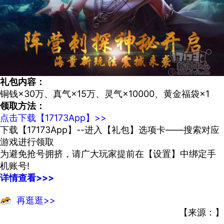
礼包内容：
铜钱×30万、真气×15万、灵气×10000、黄金福袋×1
领取方法：
点击下载【17173App】>>
下载【17173App】--进入【礼包】选项卡——搜索对应
游戏进行领取
为避免抢号拥挤，请广大玩家提前在【设置】中绑定手
机账号!
详情查看>>>
再逛逛>>
【来源：】