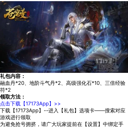
礼包内容：
融血丹*20、地阶斗气丹*2、高级强化石*10、三倍经验
符*2
领取方法：
点击下载【17173App】>>
下载【17173App】--进入【礼包】选项卡——搜索对应
游戏进行领取
为避免抢号拥挤，请广大玩家提前在【设置】中绑定手