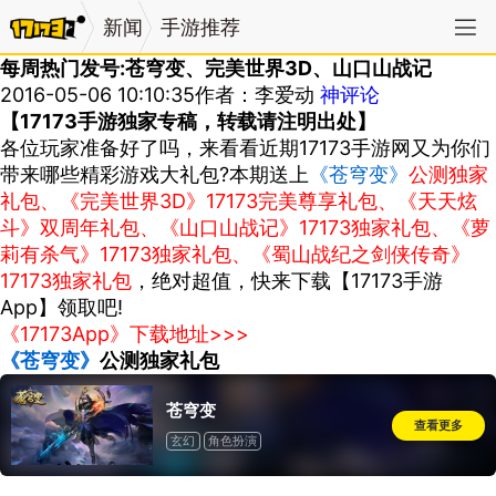
新闻
手游推荐
每周热门发号:苍穹变、完美世界3D、山口山战记
2016-05-06 10:10:35
作者：李爱动
神评论
【17173手游独家专稿，转载请注明出处】
各位玩家准备好了吗，来看看近期17173手游网又为你们
带来哪些精彩游戏大礼包?本期送上
《苍穹变》
公测独家
礼包、《完美世界3D》17173完美尊享礼包、《天天炫
斗》双周年礼包、《山口山战记》17173独家礼包、《萝
莉有杀气》17173独家礼包、《蜀山战纪之剑侠传奇》
17173独家礼包
，绝对超值，快来下载【17173手游
App】领取吧!
《17173App》下载地址>>>
《苍穹变》
公测独家礼包
苍穹变
查看更多
玄幻
角色扮演