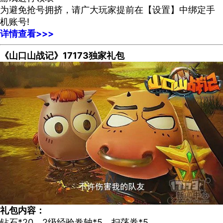
为避免抢号拥挤，请广大玩家提前在【设置】中绑定手
机账号!
详情查看>>>
《山口山战记》17173独家礼包
礼包内容：
钻石*20、2级经验卷轴*5、扫荡券*5