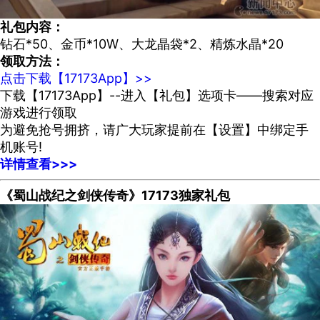
礼包内容：
钻石*50、金币*10W、大龙晶袋*2、精炼水晶*20
领取方法：
点击下载【17173App】>>
下载【17173App】--进入【礼包】选项卡——搜索对应
游戏进行领取
为避免抢号拥挤，请广大玩家提前在【设置】中绑定手
机账号!
详情查看>>>
《蜀山战纪之剑侠传奇》17173独家礼包