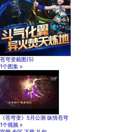
苍穹变截图
(5)
1个图集 »
《苍穹变》5月公测 纵情苍穹
1个视频 »
官网
专区
下载
礼包