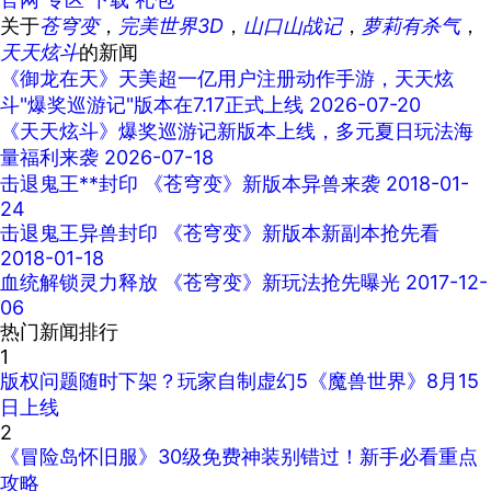
关于
苍穹变
，
完美世界3D
，
山口山战记
，
萝莉有杀气
，
天天炫斗
的新闻
《御龙在天》天美超一亿用户注册动作手游，天天炫
斗"爆奖巡游记"版本在7.17正式上线
2026-07-20
《天天炫斗》爆奖巡游记新版本上线，多元夏日玩法海
量福利来袭
2026-07-18
击退鬼王**封印 《苍穹变》新版本异兽来袭
2018-01-
24
击退鬼王异兽封印 《苍穹变》新版本新副本抢先看
2018-01-18
血统解锁灵力释放 《苍穹变》新玩法抢先曝光
2017-12-
06
热门新闻排行
1
版权问题随时下架？玩家自制虚幻5《魔兽世界》8月15
日上线
2
《冒险岛怀旧服》30级免费神装别错过！新手必看重点
攻略