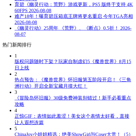
育碧《幽灵行动：荒野》游戏更新，PS5 版终于支持 4K
60FPS
2026-08-08
难产18年！曝育碧压箱底王牌将更名重启 今年TGA亮相
2026-08-08
《幽灵行动》25周年 《荒野》、《断点》0.5折！
2026-
08-07
热门新闻排行
1
版权问题随时下架？玩家自制虚幻5《魔兽世界》8月15
日上线
2
热点预告：《魔兽世界》怀旧服第五阶段开启！《三角
洲行动》开启全新宝藏月摸大红！
3
《冒险岛怀旧服》30级免费神装别错过！新手必看重点
攻略
4
正惊GIF：表情如此羞涩！美女这个表情太好看，直接
让人遐想连篇
5
ChinaJoy小姐姐精选：绝美ShowGirl与Coser大赏！（5）