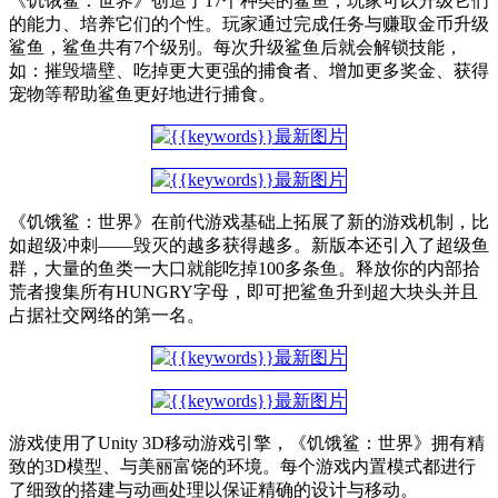
《饥饿鲨：世界》创造了17个种类的鲨鱼，玩家可以升级它们
的能力、培养它们的个性。玩家通过完成任务与赚取金币升级
鲨鱼，鲨鱼共有7个级别。每次升级鲨鱼后就会解锁技能，
如：摧毁墙壁、吃掉更大更强的捕食者、增加更多奖金、获得
宠物等帮助鲨鱼更好地进行捕食。
《饥饿鲨：世界》在前代游戏基础上拓展了新的游戏机制，比
如超级冲刺——毁灭的越多获得越多。新版本还引入了超级鱼
群，大量的鱼类一大口就能吃掉100多条鱼。释放你的内部拾
荒者搜集所有HUNGRY字母，即可把鲨鱼升到超大块头并且
占据社交网络的第一名。
游戏使用了Unity 3D移动游戏引擎，《饥饿鲨：世界》拥有精
致的3D模型、与美丽富饶的环境。每个游戏内置模式都进行
了细致的搭建与动画处理以保证精确的设计与移动。