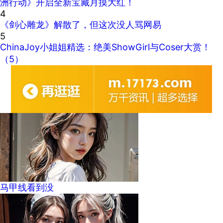
洲行动》开启全新宝藏月摸大红！
4
《剑心雕龙》解散了，但这次没人骂网易
5
ChinaJoy小姐姐精选：绝美ShowGirl与Coser大赏！
（5）
马甲线看到没