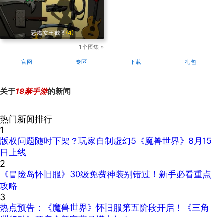
恶魔女王截图
(4)
1个图集 »
官网
专区
下载
礼包
关于
18禁手游
的新闻
热门新闻排行
1
版权问题随时下架？玩家自制虚幻5《魔兽世界》8月15
日上线
2
《冒险岛怀旧服》30级免费神装别错过！新手必看重点
攻略
3
热点预告：《魔兽世界》怀旧服第五阶段开启！《三角