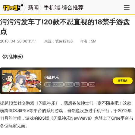
新闻
手机端-综合推荐
污污污发车了!20款不忍直视的18禁手游盘
点
2016-04-20 00:15:11
来源：茕兔12138
作者：5M
《闪乱神乐》
闪乱神乐
查看更多
其他
休闲竞技
半写实
2D
即时
单人
部分支持控制器
一次性付费
提起18禁社交游戏《闪乱神乐》，我想各位绅士们一定不陌生吧！这款
横跨3DS和PSV等平台的系列游戏，当然也没放过手机平台，于2012年
11月的时候，游戏的iOS版《闪乱神乐NewWave》也登上了Gree平台与
各位玩家见面。