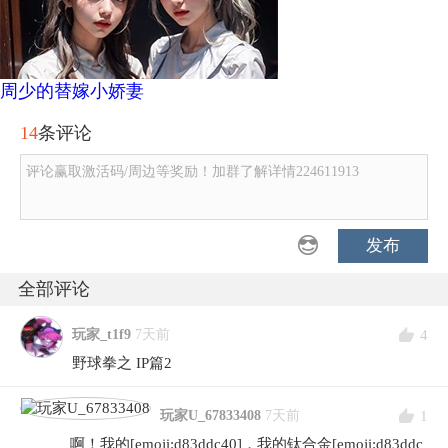
周少的替嫁小娇妻
14
条评论
评论赢取激活码/周边等奖励！加群了解详情224611913
发布
全部评论
4
玩家_t1f9
7天前
野球拳之 IP篇2
1
玩家U_67833408
7天前
啊！我的[emoji:d83ddc40]，我的钛合金[emoji:d83ddc