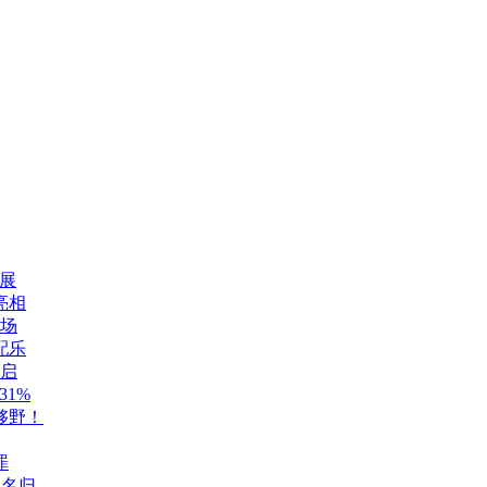
展
亮相
登场
配乐
开启
1%
够野！
罪
至名归