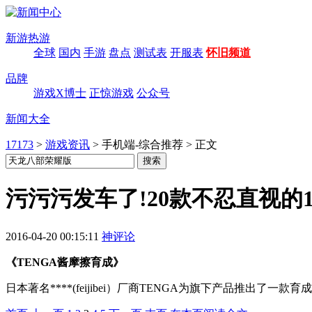
新游热游
全球
国内
手游
盘点
测试表
开服表
怀旧频道
品牌
游戏X博士
正惊游戏
公众号
新闻大全
17173
>
游戏资讯
>
手机端-综合推荐
>
正文
污污污发车了!20款不忍直视的
2016-04-20 00:15:11
神评论
《TENGA酱摩擦育成》
日本著名****(feijibei）厂商TENGA为旗下产品推