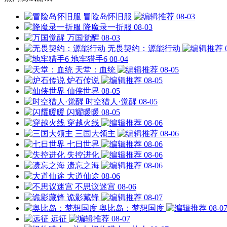
冒险岛怀旧服
08-03
降魔录一折服
08-03
万国觉醒
08-03
无畏契约：源能行动
地牢猎手6
08-04
天堂：血统
08-05
炉石传说
08-05
仙侠世界
08-05
时空猎人·觉醒
08-05
闪耀暖暖
08-05
穿越火线
08-06
三国大领主
08-06
七日世界
08-06
失控进化
08-06
遗忘之海
08-06
大道仙途
08-06
不思议迷宫
08-06
诡影藏锋
08-07
奥比岛：梦想国度
08-0
远征
08-07