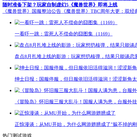
随时准备下架？玩家自制虚幻5《魔兽世界》即将上线
《魔兽世界》国服整治公告
《魔兽世界》TBC周年大更：双经
一看吓一跳：雷死人不偿命的囧图集（1169）
盘点8月扎堆上线的影游：玩家想扔核弹，结果只能谈恋
绅士日报：国服停服，但日服依旧活得滋润！涩涩新角太
《冒险岛》怀旧服三服大乱斗！国服人满为患，台服外挂
正惊漫谈：从MU开始，为什么网游翅膀成了"躲不掉的刚
热门测试游戏