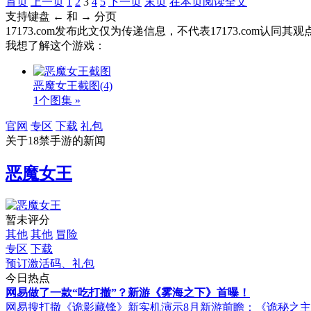
首页
上一页
1
2
3
4
5
下一页
末页
在本页阅读全文
支持键盘 ← 和 → 分页
17173.com发布此文仅为传递信息，不代表17173.com认同
我想了解这个游戏：
恶魔女王截图
(4)
1个图集 »
官网
专区
下载
礼包
关于
18禁手游
的新闻
恶魔女王
暂未评分
其他
其他
冒险
专区
下载
预订激活码、礼包
今日热点
网易做了一款“吃打撤”？新游《雾海之下》首曝！
网易搜打撤《诡影藏锋》新实机演示
8月新游前瞻：《诡秘之