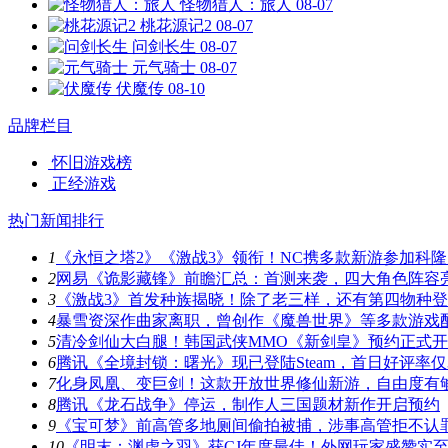
怪物猎人：旅人
08-07
桃花源记2
08-07
问剑长生
08-07
元气骑士
08-07
伏魔传
08-10
品牌栏目
怀旧游戏榜
正经游戏
热门新闻排行
1
《永恒之塔2》《激战3》领衔！NC携多款新游参加科隆
2
网易《诡影藏锋》前瞻汇总：首测来袭，四大角色阵容
3
《激战3》首发种族揭晓！除了老三样，还有第四物种
4
暴雪资深作曲家离职，曾创作《魔兽世界》等多款游戏
5
清冷剑仙大白腿！韩国武侠MMO《新剑皇》预约正式
6
腾讯《全境封锁：曙光》现已登陆Steam，首日好评率仅3
7
化身凤凰、变巨剑！这款开放世界修仙新游，自由度有
8
腾讯《龙石战争》停运，制作人三国题材新作开启预约
9
《宝可梦》前高管多地厕间偷拍被捕，涉事高管拒不认
10
《明末：渊虚之羽》获CJ年度最佳！外网玩家盛赞实