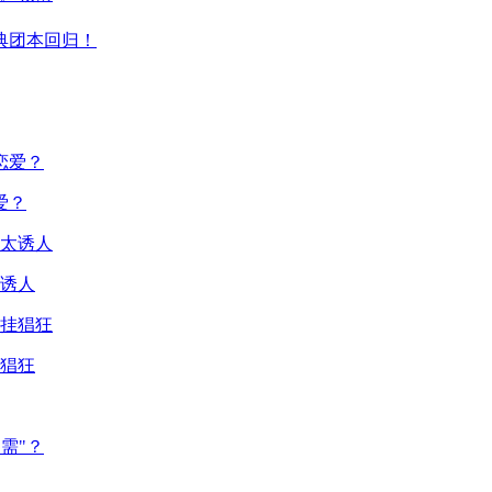
典团本回归！
爱？
诱人
猖狂
需"？