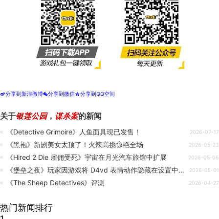
分享到新浪微博
分享到微信
分享到QQ空间
t
w
z
关于
银莲公园
，
谋杀案
的新闻
《Detective Grimoire》人鱼面具现已发售！
2026-07-17
《黑袍》新剧美女太顶了！火辣高挑惊艳全场
2026-05-23
《Hired 2 Die 雇佣受死》宇宙在月光汽车旅馆中扩展
2026-05-06
《堡垒之夜》玩家因游戏将 D4vd 表情动作隐藏在设置中而感到不满
2026-05-01
《The Sheep Detectives》评测
2026-04-27
热门新闻排行
1