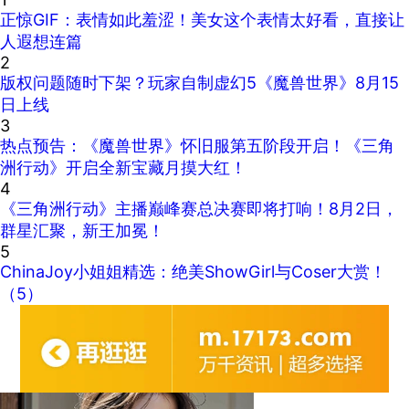
正惊GIF：表情如此羞涩！美女这个表情太好看，直接让
人遐想连篇
2
版权问题随时下架？玩家自制虚幻5《魔兽世界》8月15
日上线
3
热点预告：《魔兽世界》怀旧服第五阶段开启！《三角
洲行动》开启全新宝藏月摸大红！
4
《三角洲行动》主播巅峰赛总决赛即将打响！8月2日，
群星汇聚，新王加冕！
5
ChinaJoy小姐姐精选：绝美ShowGirl与Coser大赏！
（5）