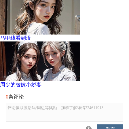
马甲线看到没
周少的替嫁小娇妻
0
条评论
评论赢取激活码/周边等奖励！加群了解详情224611913