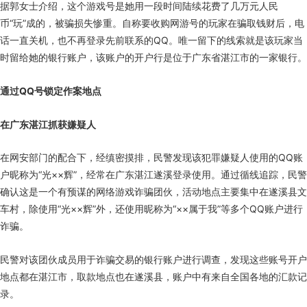
据郭女士介绍，这个游戏号是她用一段时间陆续花费了几万元人民
币“玩”成的，被骗损失惨重。自称要收购网游号的玩家在骗取钱财后，电
话一直关机，也不再登录先前联系的QQ。唯一留下的线索就是该玩家当
时留给她的银行账户，该账户的开户行是位于广东省湛江市的一家银行。
通过QQ号锁定作案地点
在广东湛江抓获嫌疑人
在网安部门的配合下，经缜密摸排，民警发现该犯罪嫌疑人使用的QQ账
户昵称为“光××辉”，经常在广东湛江遂溪登录使用。通过循线追踪，民警
确认这是一个有预谋的网络游戏诈骗团伙，活动地点主要集中在遂溪县文
车村，除使用“光××辉”外，还使用昵称为“××属于我”等多个QQ账户进行
诈骗。
民警对该团伙成员用于诈骗交易的银行账户进行调查，发现这些账号开户
地点都在湛江市，取款地点也在遂溪县，账户中有来自全国各地的汇款记
录。