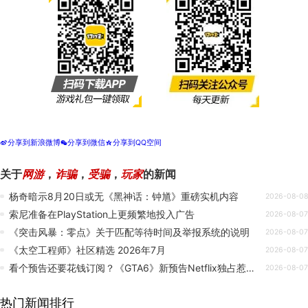
分享到新浪微博
分享到微信
分享到QQ空间
t
w
z
关于
网游
，
诈骗
，
受骗
，
玩家
的新闻
杨奇暗示8月20日或无《黑神话：钟馗》重磅实机内容
2026-08-08
索尼准备在PlayStation上更频繁地投入广告
2026-08-07
《突击风暴：零点》关于匹配等待时间及举报系统的说明
2026-08-07
《太空工程师》社区精选 2026年7月
2026-08-07
看个预告还要花钱订阅？《GTA6》新预告Netflix独占惹众怒
2026-08-07
热门新闻排行