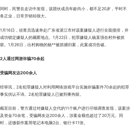
同时，民警在走访中发现，该团伙成员年龄尚小，都不足20岁，平时不
务正业，日常开销却很大。
1月16日，侦查员迅速奔赴广东省湛江市对该案嫌疑人进行全面摸排，并
成功锁定嫌疑人的藏匿地点。1月22日，犯罪嫌疑人杨某强在村外被抓
获。1月26日，出村购物的杨**被抓捕归案，此案成功告破。
2人通过网游诈骗70余起
受骗网友达200余人
经审讯，2名犯罪嫌疑人对利用网络游戏平台实施诈骗案件70余起的犯罪
事实供认不讳。2名犯罪嫌疑人已被刑事拘留。
截至目前，警方通过对嫌疑人交代的11个账户进行仔细调查发现，该案涉
及资金70余笔，受骗网友达200余人，涉案金额也超过了20万元。同
时，还缴获作案用笔记本电脑2台、银行卡11张。