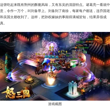
这饼吃起来既有荆州的酥脆风味，又有东吴的清甜特点。诸葛亮一看就中
意，令作一万个，叫刘备带上。刘备到了南徐，每家每户都送，连乔国老
和吴国太都收到了。这样，把孙权嫁妹的事闹得满城皆知，结果弄假成
真。
游戏截图