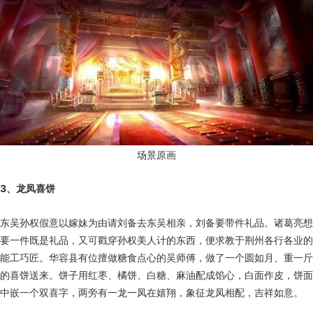
场景原画
3、龙凤喜饼
东吴孙权假意以嫁妹为由请刘备去东吴相亲，刘备要带件礼品。诸葛亮想
要一件既是礼品，又可戳穿孙权美人计的东西，便求教于荆州各行各业的
能工巧匠。华容县有位擅做糖食点心的吴师傅，做了一个圆如月、重一斤
的喜饼送来。饼子用红枣、橘饼、白糖、麻油配成馅心，白面作皮，饼面
中嵌一个双喜字，两旁有一龙一凤在嬉翔，象征龙凤相配，吉祥如意。