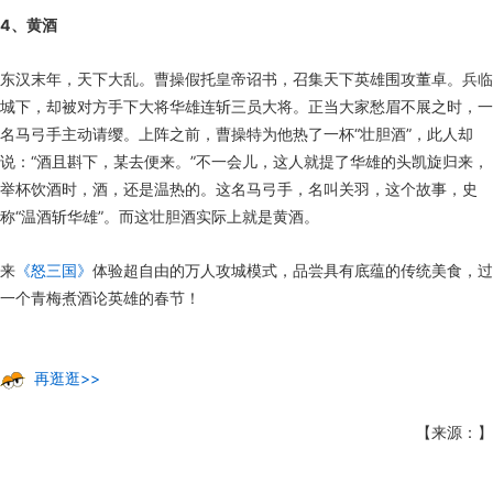
4、黄酒
东汉末年，天下大乱。曹操假托皇帝诏书，召集天下英雄围攻董卓。兵临
城下，却被对方手下大将华雄连斩三员大将。正当大家愁眉不展之时，一
名马弓手主动请缨。上阵之前，曹操特为他热了一杯“壮胆酒”，此人却
说：“酒且斟下，某去便来。”不一会儿，这人就提了华雄的头凯旋归来，
举杯饮酒时，酒，还是温热的。这名马弓手，名叫关羽，这个故事，史
称“温酒斩华雄”。而这壮胆酒实际上就是黄酒。
来
《怒三国》
体验超自由的万人攻城模式，品尝具有底蕴的传统美食，过
一个青梅煮酒论英雄的春节！
再逛逛>>
【来源：】