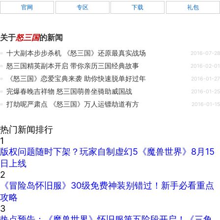
官网
专区
下载
礼包
关于
怒三国
的新闻
十大副本步步杀机 《怒三国》还原最真实战场
2016-07-28
怒三国精英副本开启 带你亲历三国经典故事
2016-02-01
《怒三国》恋爱宝典来袭 助你快速脱单好过年
2016-01-27
完爆春晚吉祥物 怒三国萌兽坐骑助威国战
2016-01-25
打劫呢严肃点 《怒三国》万人运镖劫道有方
2016-01-15
热门新闻排行
1
版权问题随时下架？玩家自制虚幻5《魔兽世界》8月15
日上线
2
《冒险岛怀旧服》30级免费神装别错过！新手必看重点
攻略
3
热点预告：《魔兽世界》怀旧服第五阶段开启！《三角