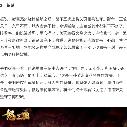
2、锅魁
据说，诸葛亮火烧博望坡之后，留下五虎上将关羽领兵驻守。那年，正值
天旱，久旱不雨，城内古井干枯，水源断绝，连做饭的水都剩下不多了。
眼看将士们饥渴难忍，军心浮动，关羽急得火烧火燎，连忙修书一封，派
人连夜送往新野，请诸葛亮下令撤退。诸葛亮接到告急文书，心想：博望
乃军事要地，怎能轻易撤军弃城呢？苦苦思索了一夜，便回书一封，差人
飞书送往博望城。
关羽拆开一看，原来军师在信中告诉他：“用干面，渗少水，和硬块，锅
炕之，食为魁，饷将士，稳军心。”这是一种节水食品的制作方法。于
是，关羽便按照军师所言，派人制作魁饼。这魁饼大如盾牌，厚似酒樽，
食起来脆香爽口，做起来简单方便。将士们终于靠着它度过了道道难关，
坚守了博望城。