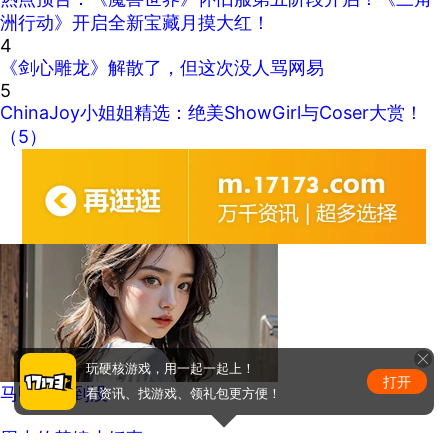
洲行动》开启全新宝藏月摸大红！
4
《剑心雕龙》解散了，但这次没人骂网易
5
ChinaJoy小姐姐精选：绝美ShowGirl与Coser大赏！
（5）
玩硬核游戏，用一起一起上！
打开
马甲线看到没
看资讯、找游戏、领礼包更方便！
周少的替嫁小娇妻