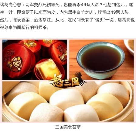
诸葛亮心想：两军交战死伤难免，岂能再杀49条人命？他想到这儿，遂
生一计，即命厨子以米面为皮，内包黑牛白羊之肉，捏塑出49颗人头。
然后，陈设香案，洒酒祭江。从此，在民间既有了“馒头”一说，诸葛亮也
被尊奉为面塑行的祖师爷。
三国美食荟萃