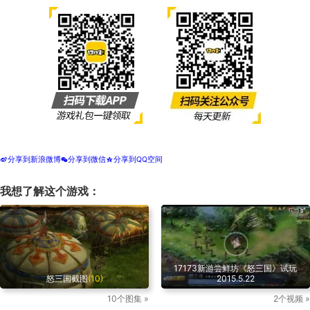
分享到新浪微博
分享到微信
分享到QQ空间
t
w
z
我想了解这个游戏：
17173新游尝鲜坊《怒三国》试玩
怒三国截图
(10)
2015.5.22
10个图集 »
2个视频 »