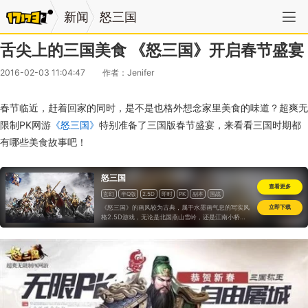
新闻
怒三国
舌尖上的三国美食 《怒三国》开启春节盛宴
2016-02-03 11:04:47
作者：Jenifer
春节临近，赶着回家的同时，是不是也格外想念家里美食的味道？超爽无
限制PK网游
《怒三国》
特别准备了三国版春节盛宴，来看看三国时期都
有哪些美食故事吧！
怒三国
查看更多
玄幻
半Q版
2.5D
即时
PK
副本
国战
道具收费
《怒三国》的画风较为古典，属于水墨画气息的写实风
立即下载
格2.5D游戏，无论是北国燕山雪岭，还是江南小桥流
水，还是战火纷飞的赤壁，都给人一种沉重的历史即视
感，而都城洛阳、荆州等主城，则刻画的很繁华。