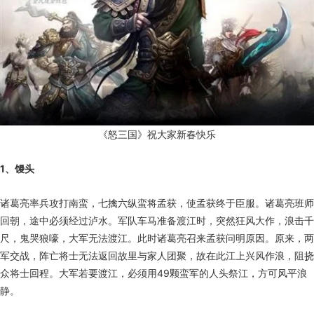
《怒三国》祝大家新春快乐
1、馒头
诸葛亮率兵攻打南蛮，七擒六纵蛮将孟获，使孟获终于臣服。诸葛亮班师
回朝，途中必须经过泸水。军队车马准备渡江时，突然狂风大作，浪击千
尺，鬼哭狼嚎，大军无法渡江。此时诸葛亮召来孟获问明原因。原来，两
军交战，阵亡将士无法返回故里与家人团聚，故在此江上兴风作浪，阻挠
众将士回程。大军若要渡江，必须用49颗蛮军的人头祭江，方可风平浪
静。