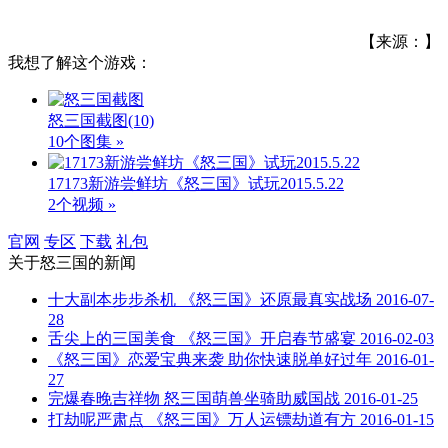
【来源：】
我想了解这个游戏：
怒三国截图
(10)
10个图集 »
17173新游尝鲜坊《怒三国》试玩2015.5.22
2个视频 »
官网
专区
下载
礼包
关于
怒三国
的新闻
十大副本步步杀机 《怒三国》还原最真实战场
2016-07-
28
舌尖上的三国美食 《怒三国》开启春节盛宴
2016-02-03
《怒三国》恋爱宝典来袭 助你快速脱单好过年
2016-01-
27
完爆春晚吉祥物 怒三国萌兽坐骑助威国战
2016-01-25
打劫呢严肃点 《怒三国》万人运镖劫道有方
2016-01-15