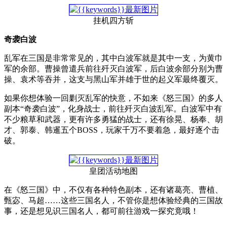
挂机四方斩
奇袭白波
乱军在三国是非常常见的，其中白波军就是其中一支，为黄巾
军的余部。曹操曾遣兵前往歼灭白波军，后白波余部分别为曹
操、袁术等吞并，这支与黑山军并雄于世的起义军最终覆灭。
如果你想体验一回剿灭乱军的快意，不如来《怒三国》的多人
副本“奇袭白波”，化身战士，前往歼灭白波乱军。白波军中有
不少粮草和武器，更有许多勇猛的战士，还有徐晃、杨奉、胡
才、郭泰、韩暹五个BOSS，玩家千万不要着急，最好逐个击
破。
皇团活动地图
在《怒三国》中，不仅有各种特色副本，还有诸葛亮、曹植、
甄宓、马超……这些三国名人，不管你是想体验经典的三国故
事，还是想见识三国名人，都可前往游戏一探究竟哦！