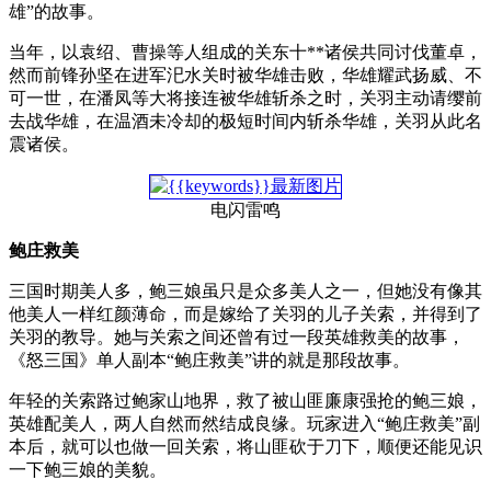
雄”的故事。
当年，以袁绍、曹操等人组成的关东十**诸侯共同讨伐董卓，
然而前锋孙坚在进军汜水关时被华雄击败，华雄耀武扬威、不
可一世，在潘凤等大将接连被华雄斩杀之时，关羽主动请缨前
去战华雄，在温酒未冷却的极短时间内斩杀华雄，关羽从此名
震诸侯。
电闪雷鸣
鲍庄救美
三国时期美人多，鲍三娘虽只是众多美人之一，但她没有像其
他美人一样红颜薄命，而是嫁给了关羽的儿子关索，并得到了
关羽的教导。她与关索之间还曾有过一段英雄救美的故事，
《怒三国》单人副本“鲍庄救美”讲的就是那段故事。
年轻的关索路过鲍家山地界，救了被山匪廉康强抢的鲍三娘，
英雄配美人，两人自然而然结成良缘。玩家进入“鲍庄救美”副
本后，就可以也做一回关索，将山匪砍于刀下，顺便还能见识
一下鲍三娘的美貌。