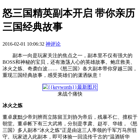
怒三国精英副本开启 带你亲历
三国经典故事
2016-02-01 10:06:32
神评论
副本一向是玩家关注的焦点之一，副本里不仅有强大的
BOSS和神秘的宝贝，还有激荡人心的英雄故事。鲍庄救美、
冰火之炼、奇袭白波……《怒三国》各大副本带你穿越三国，
重现三国经典故事，感受英雄们的潇洒纵意！
来战个痛快
冰火之炼
董卓废黜少帝刘辨而立陈留王刘协为帝后，残暴不仁、擅权于
朝堂。董卓帐下有三大武将，分别是李肃、赵岑、华雄，《怒
三国》多人副本“冰火之炼”正是由这三人率领的千军万马所驻
守。玩家进入此副本，即可体验一回流传千古的“温酒斩华