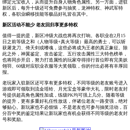
绑定元宝收入，从而提升自身人物角色属性。另一方面，进驻
新区后，每升十级还可免费参与抽奖，龙神特权、神武军特
权，各职业瞬移技能等极品好礼皆在其中。
新区活动不能少 老友回归享更多特权
值得一提的是，新区冲级大战也将再次打响。各职业在2月15
日之前等级之和（人物等级+真火等级）最高的勇士，可以斩
获屠龙刀、倚天剑或嗜魂，这些必将成为王者的真正象征。除
此之外，神翼鉴定、攻击鉴定、五行攻击属性三大特色榜单，
也将同步开启，努力打造属性的玩家夺得排行首位即有完美妖
翎羽、60级对应职业衣服等大奖领取，你的付出必将有丰厚回
报。
老玩家入驻新区还可享有更多特权，不同等级的老友账号进入
游戏即可领取到流金瑶铃、月光宝盒等豪华大礼，限时老友封
号提供超高角色属性加成，练级PK均可强上几分。随着等级
的提升，更有多重好礼任性放送，伴诸位老友一路变强，绝对
够贴心。新玩家也不必烦恼，不是老友也可参与抽奖活动，百
分百中奖的鉴定结果让新玩家也有机会获得不同等级的老友封
号和奖励。