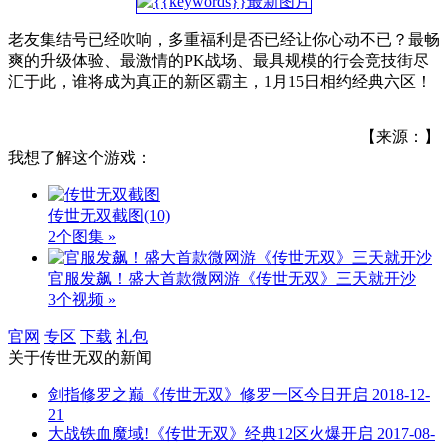
老友集结号已经吹响，多重福利是否已经让你心动不已？最畅
爽的升级体验、最激情的PK战场、最具规模的行会竞技街尽
汇于此，谁将成为真正的新区霸主，1月15日相约经典六区！
【来源：】
我想了解这个游戏：
传世无双截图
(10)
2个图集 »
官服发飙！盛大首款微网游《传世无双》三天就开沙
3个视频 »
官网
专区
下载
礼包
关于
传世无双
的新闻
剑指修罗之巅《传世无双》修罗一区今日开启
2018-12-
21
大战铁血魔域!《传世无双》经典12区火爆开启
2017-08-