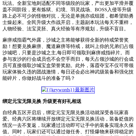
玩法。全新宝地则适配不同等级段的玩家，产出更加平滑并覆
盖不同阶段，更有炼狱、幻境、羽灵战场、BOSS入侵等升级
路上必不可少的怪物对抗，无论是单挑亦或组团，都希望助勇
士燥起来。全民升级大作战开启，主题副本玩法每天不重样，
人物经验、法宝灵胚、真火经验等有序规划，升级不盲目。
麻痹戒指霸气外露，沙城之主将能够获得全新的特戒荣誉奖
励！想要兑换麻痹、魔道麻痹等特戒，就叫上你的兄弟们占领
沙城吧，只要是沙城之主,每日即可领取到麻痹戒指碎片。而
参与攻沙的行会成员也不会空手而归，每天占领沙城的行会成
员可直接领取沙城宝盒荣誉奖励。此外，落霞夺宝不仅可带领
玩家体验久违的团战激情，每日还会必出神武级装备和强化技
能碎片，你做好战斗的准备了吗？
绑定元宝无限兑换 升级更有好礼相送
自经典五区开启后，绑定元宝无限兑换活动就深受各玩家喜
爱。经典六区将继续开放绑定元宝无限兑换活动，装备贬值的
情况一去不复返，玩家通过活动即可让手中的装备实现永久保
值。同时，玩家们还可以通过做任务、打怪爆物来获得稳定的