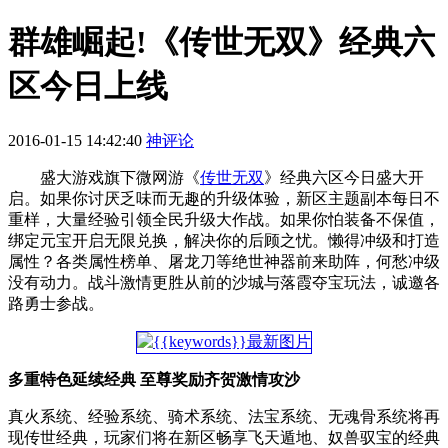
群雄崛起!《传世无双》经典六
区今日上线
2016-01-15 14:42:40
神评论
盛大游戏旗下微网游《
传世无双
》经典六区今日盛大开
启。如果你讨厌乏味而无趣的升级体验，新区主题副本每日不
重样，大量经验引领全民升级大作战。如果你怕装备不保值，
绑定元宝开启无限兑换，解决你的后顾之忧。懒得冲级和打造
属性？各类属性榜单、屠龙刀等绝世神器前来助阵，何愁冲级
没有动力。战斗激情更胜从前的沙城与落霞夺宝玩法，诚邀各
路勇士参战。
多重特色延续经典 至尊奖励齐贺激情攻沙
真火系统、经验系统、骑术系统、法宝系统、无魂骨系统将再
现传世经典，玩家们将在新区畅享飞天遁地、奴兽驭宝的经典