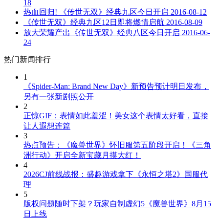
18
热血回归! 《传世无双》经典九区今日开启
2016-08-12
《传世无双》经典九区12日即将燃情启航
2016-08-09
放大荣耀产出《传世无双》经典八区今日开启
2016-06-
24
热门新闻排行
1
《Spider-Man: Brand New Day》新预告预计明日发布，
另有一张新剧照公开
2
正惊GIF：表情如此羞涩！美女这个表情太好看，直接
让人遐想连篇
3
热点预告：《魔兽世界》怀旧服第五阶段开启！《三角
洲行动》开启全新宝藏月摸大红！
4
2026CJ前线战报：盛趣游戏拿下《永恒之塔2》国服代
理
5
版权问题随时下架？玩家自制虚幻5《魔兽世界》8月15
日上线