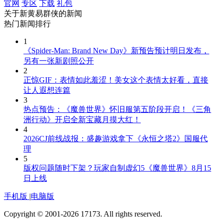
官网
专区
下载
礼包
关于
新黄易群侠
的新闻
热门新闻排行
1
《Spider-Man: Brand New Day》新预告预计明日发布，
另有一张新剧照公开
2
正惊GIF：表情如此羞涩！美女这个表情太好看，直接
让人遐想连篇
3
热点预告：《魔兽世界》怀旧服第五阶段开启！《三角
洲行动》开启全新宝藏月摸大红！
4
2026CJ前线战报：盛趣游戏拿下《永恒之塔2》国服代
理
5
版权问题随时下架？玩家自制虚幻5《魔兽世界》8月15
日上线
手机版
|
电脑版
Copyright © 2001-2026 17173. All rights reserved.