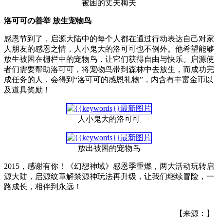
被困的丈夫梅夫
洛可可の善举 放生宠物鸟
感恩节到了，启源大陆中的每个人都在通过行动表达自己对家
人朋友的感恩之情，人小鬼大的洛可可也不例外。他希望能够
放生被困在栅栏中的宠物鸟，让它们获得自由与快乐。启源使
者们需要帮助洛可可，将宠物鸟带到森林中去放生，而成功完
成任务的人，会得到“洛可可的感恩礼物”，内含有丰富金币以
及道具奖励！
人小鬼大的洛可可
放出被困的宠物鸟
2015，感谢有你！《幻想神域》感恩季重燃，两大活动玩转启
源大陆，启源纹章解禁源神玩法再升级，让我们继续冒险，一
路成长，相伴到永远！
【来源：】