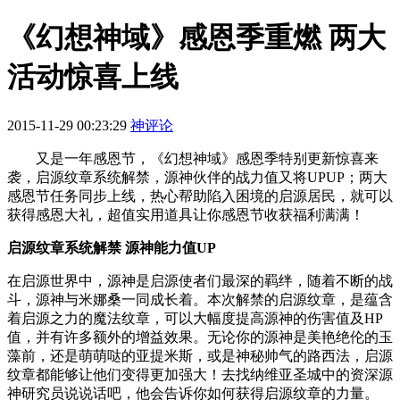
《幻想神域》感恩季重燃 两大
活动惊喜上线
2015-11-29 00:23:29
神评论
又是一年感恩节，《幻想神域》感恩季特别更新惊喜来
袭，启源纹章系统解禁，源神伙伴的战力值又将UPUP；两大
感恩节任务同步上线，热心帮助陷入困境的启源居民，就可以
获得感恩大礼，超值实用道具让你感恩节收获福利满满！
启源纹章系统解禁 源神能力值UP
在启源世界中，源神是启源使者们最深的羁绊，随着不断的战
斗，源神与米娜桑一同成长着。本次解禁的启源纹章，是蕴含
着启源之力的魔法纹章，可以大幅度提高源神的伤害值及HP
值，并有许多额外的增益效果。无论你的源神是美艳绝伦的玉
藻前，还是萌萌哒的亚提米斯，或是神秘帅气的路西法，启源
纹章都能够让他们变得更加强大！去找纳维亚圣城中的资深源
神研究员说说话吧，他会告诉你如何获得启源纹章的力量。