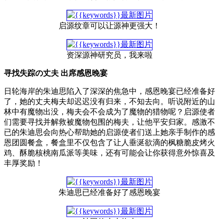
启源纹章可以让源神更强大！
资深源神研究员，我来啦
寻找失踪の丈夫 出席感恩晚宴
日轮海岸的朱迪思陷入了深深的焦急中，感恩晚宴已经准备好
了，她的丈夫梅夫却迟迟没有归来，不知去向。听说附近的山
林中有魔物出没，梅夫会不会成为了魔物的猎物呢？启源使者
们需要寻找并解救被魔物包围的梅夫，让他平安归家。感激不
已的朱迪思会向热心帮助她的启源使者们送上她亲手制作的感
恩团圆餐盒，餐盒里不仅包含了让人垂涎欲滴的枫糖脆皮烤火
鸡、酥脆核桃南瓜派等美味，还有可能会让你获得意外惊喜及
丰厚奖励！
朱迪思已经准备好了感恩晚宴