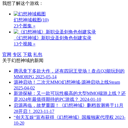
我想了解这个游戏：
幻想神域截图
(10)
23个图集 »
《幻想神域》新职业圣剑角色创建实录
13个视频 »
官网
专区
下载
礼包
关于
幻想神域
的新闻
腾讯拿下多款大作，还有四冠王登场！盘点Q2能玩到的
MMORPG
2025-05-14
源神启动！二次元MMO幻想神域-源神启动上线Steam
2025-04-02
新游探秘：又一款可玩性极高的大型MMO端游上线？还
是2024年最值得期待的PC游戏？
2024-01-10
启源再临，故梦重圆！《幻想神域》删档首测将于11月
28开启！
2023-11-17
“创天互娱”宣布获得《幻想神域》国服独家代理权
2023-
10-20