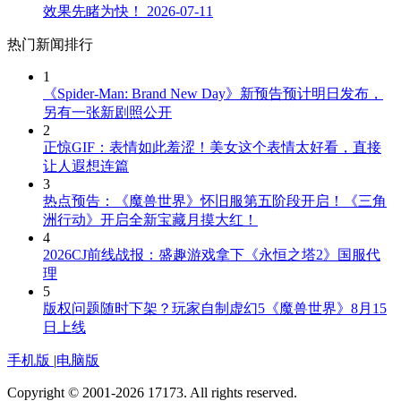
效果先睹为快！
2026-07-11
热门新闻排行
1
《Spider-Man: Brand New Day》新预告预计明日发布，
另有一张新剧照公开
2
正惊GIF：表情如此羞涩！美女这个表情太好看，直接
让人遐想连篇
3
热点预告：《魔兽世界》怀旧服第五阶段开启！《三角
洲行动》开启全新宝藏月摸大红！
4
2026CJ前线战报：盛趣游戏拿下《永恒之塔2》国服代
理
5
版权问题随时下架？玩家自制虚幻5《魔兽世界》8月15
日上线
手机版
|
电脑版
Copyright © 2001-2026 17173. All rights reserved.