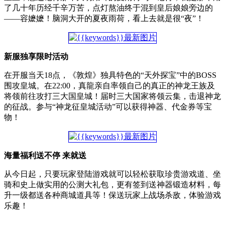
了几十年历经千辛万苦，点灯熬油终于混到皇后娘娘旁边的
——容嬷嬷！脑洞大开的夏夜雨荷，看上去就是很“夜”！
新服独享限时活动
在开服当天18点，《敦煌》独具特色的“天外探宝”中的BOSS
围攻皇城。在22:00，真龍亲自率领自己的真正的神龙王族及
将领前往攻打三大国皇城！届时三大国家将领云集，击退神龙
的征战。参与“神龙征皇城活动”可以获得神器、代金券等宝
物！
海量福利送不停 来就送
从今日起，只要玩家登陆游戏就可以轻松获取珍贵游戏道、坐
骑和史上做实用的公测大礼包，更有签到送神器锻造材料，每
升一级都送各种商城道具等！保送玩家上战场杀敌，体验游戏
乐趣！