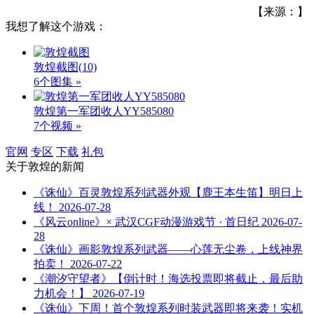
【来源：】
我想了解这个游戏：
敦煌截图
(10)
6个图集 »
敦煌第一军团收人YY585080
7个视频 »
官网
专区
下载
礼包
关于
敦煌
的新闻
《诛仙》百灵敦煌系列武器外观【鹿王本生笛】明日上
线！
2026-07-28
《风云online》× 武汉CGF动漫游戏节 · 首日纪
2026-07-
28
《诛仙》画影敦煌系列武器——心莲无尘卷，上线神界
拍卖！
2026-07-22
《潮汐守望者》【倒计时！海选投票即将截止，最后助
力机会！】
2026-07-19
《诛仙》下周！首个敦煌系列时装武器即将来袭！实机