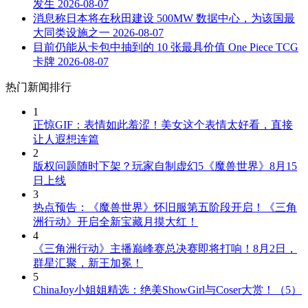
发生
2026-08-07
消息称日本将在秋田建设 500MW 数据中心，为该国最
大同类设施之一
2026-08-07
目前仍能从卡包中抽到的 10 张最具价值 One Piece TCG
卡牌
2026-08-07
热门新闻排行
1
正惊GIF：表情如此羞涩！美女这个表情太好看，直接
让人遐想连篇
2
版权问题随时下架？玩家自制虚幻5《魔兽世界》8月15
日上线
3
热点预告：《魔兽世界》怀旧服第五阶段开启！《三角
洲行动》开启全新宝藏月摸大红！
4
《三角洲行动》主播巅峰赛总决赛即将打响！8月2日，
群星汇聚，新王加冕！
5
ChinaJoy小姐姐精选：绝美ShowGirl与Coser大赏！（5）