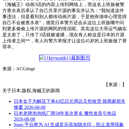
《海贼王》动画3话的内容上传到网络上，而这名上班族被警
方查水表后承认了自己共享片源的事实并认为：“我知道这件
事违法，但是看到别人都传动画片源，于是抱有侥幸心理觉得
自己不会被查水表”，感觉日本警方还会从这位上班族嘴中问
到更多偷偷上传片源的网民的情况呢。其实这位大哥运气确实
是太差了，只传了3话就被逮捕，现在有人称这是日本的片源
上传者之间**，有人向警方举报才让这位45岁的上班族做了替
罪羊。
来源：ACGdoge
【来源：】
关于
日本,版权,海贼王
的新闻
日本女子为解压下单43亿日元周边又拒收货 致商家损失
惨重
2026-08-08
日本老牌泡泡纸厂商58年首次更名 魔性发音引热议
2026-08-08
Suno 平台将为 AI 生成音乐添加隐水印，防止滥用现象