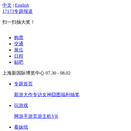
中文
|
English
17173专题报道
扫一扫抽大奖！
购票
交通
展位
日程
贴吧
上海新国际博览中心 07.30 - 08.02
专题首页
新游大作
专访
女神
囧图
福利抽奖
玩游戏
网游
手游
页游
主机
VR
看妹纸