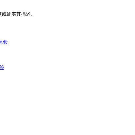
其观点或证实其描述。
体验
》
验