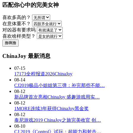
匹配你心中的完美女神
喜欢多高的？
在意体重不？
对凶器有要求吗
喜欢啥样类型？
撸啊撸
ChinaJoy 最新消息
07-15
17173全程报道2026ChinaJoy
08-14
CJ2019极品小姐姐第三弹：补完那些不能…
08-12
新品牌首次亮相ChinaJoy 盛趣游戏用实…
08-12
1MORE连续3年获得ChinaJoy黑金奖
08-12
泰尼游戏2019 ChinaJoy之旅完美收官 创…
08-10
CJ 2019《Control》试玩：超能力和射击…