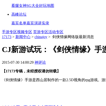
看腿
女神
SG大全
好玩地图
高峰论坛
嘉宾名单
嘉宾演讲实录
手游专区
视频专区
页游专区
活动专区
17173
>
新闻中心
>
chinajoy
>
剑侠情缘网络版最新消息
CJ新游试玩：《剑侠情缘》手
2015-07-30 14:00:29
神评论
【17173专稿，未经授权请勿转载】
《剑侠情缘》手游是西山居制作的一款2.5D视角的rpg游戏。