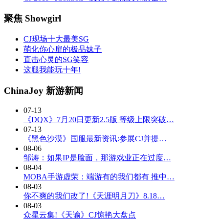
聚焦 Showgirl
CJ现场十大最美SG
萌化你心扉的极品妹子
直击心灵的SG笑容
这腿我能玩十年!
ChinaJoy 新游新闻
07-13
《DQX》7月20日更新2.5版 等级上限突破…
07-13
《黑色沙漠》国服最新资讯:参展CJ并提…
08-06
邹涛：如果IP是脸面，那游戏业正在过度…
08-04
MOBA手游虚荣：端游有的我们都有 推中…
08-03
你不爽的我们改了!《天涯明月刀》8.18…
08-03
众星云集!《天谕》CJ惊艳大盘点