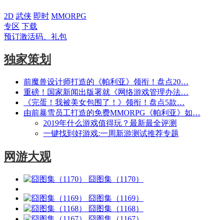
2D
武侠
即时
MMORPG
专区
下载
预订激活码、礼包
独家策划
前魔兽设计师打造的《帕利亚》领衔！盘点20…
重磅！国家新闻出版署就《网络游戏管理办法…
《完蛋！我被美女包围了！》领衔！盘点5款…
由前暴雪员工打造的免费MMORPG《帕利亚》如…
2019年什么游戏值得玩？最新最全评测
一键找到好游戏:一周新游测试推荐专题
网游大观
囧图集（1170）
囧图集（1169）
囧图集（1168）
囧图集（1167）