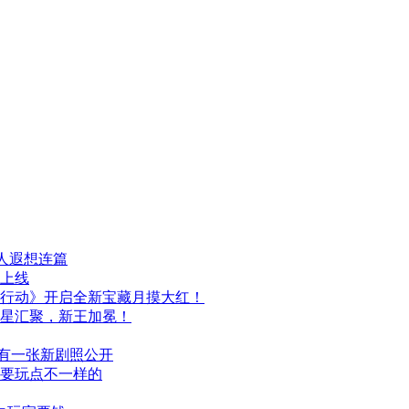
人遐想连篇
日上线
行动》开启全新宝藏月摸大红！
群星汇聚，新王加冕！
布，另有一张新剧照公开
次要玩点不一样的