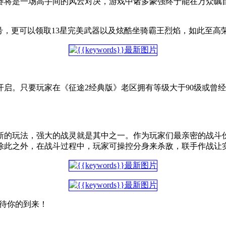
赛将是一场高手间的风云对决，游戏中诸多豪强终于能在万众瞩
号，更可以领取13星完美武器以及炫酷坐骑霸王烈焰，如此至高荣
启。只要玩家在《征途2经典版》老区拥有等级大于90级或曾
新的玩法，强大的战灵就是其中之一。作为玩家们最亲密的战斗
除此之外，在战斗过程中，玩家可操控分身来杀敌，联手作战让
期待你的到来！