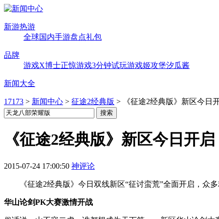
新游热游
全球
国内
手游
盘点
礼包
品牌
游戏X博士
正惊游戏
3分钟试玩
游戏姬攻堡
汐瓜酱
新闻大全
17173
>
新闻中心
>
征途2经典版
>
《征途2经典版》新区今日开
《征途2经典版》新区今日开启
2015-07-24 17:00:50
神评论
《征途2经典版》今日双线新区“征讨蛮荒”全面开启，众多
华山论剑PK大赛激情开战