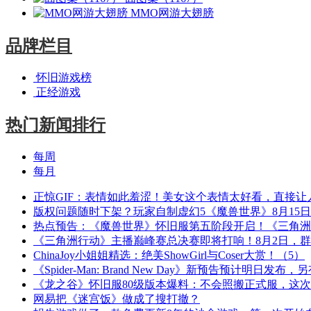
MMO网游大翅膀
品牌栏目
怀旧游戏榜
正经游戏
热门新闻排行
每周
每月
正惊GIF：表情如此羞涩！美女这个表情太好看，直接让
版权问题随时下架？玩家自制虚幻5《魔兽世界》8月15
热点预告：《魔兽世界》怀旧服第五阶段开启！《三角洲
《三角洲行动》主播巅峰赛总决赛即将打响！8月2日，
ChinaJoy小姐姐精选：绝美ShowGirl与Coser大赏！（5）
《Spider-Man: Brand New Day》新预告预计明日发
《龙之谷》怀旧服80级版本爆料：不会照搬正式服，这
网易把《迷宫饭》做成了搜打撤？