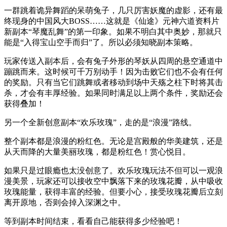
一群跳着诡异舞蹈的呆萌兔子，几只厉害妖魔的虚影，还有最
终现身的中国风大BOSS……这就是《仙途》元神六道资料片
新副本“琴魔乱舞”的第一印象。如果不明白其中奥妙，那就只
能是“入得宝山空手而归”了。所以必须知晓副本策略。
玩家传送入副本后，会有兔子外形的琴妖从四周的悬空通道中
蹦跳而来。这时候可千万别动手！因为击败它们也不会有任何
的奖励。只有当它们跳舞或者移动到场中天殇之柱下时将其击
杀，才会有丰厚经验。如果同时满足以上两个条件，奖励还会
获得叠加！
另一个全新创意副本“欢乐玫瑰”，走的是“浪漫”路线。
整个副本都是浪漫的粉红色。无论是宫殿般的华美建筑，还是
从天而降的大量美丽玫瑰，都是粉红色！赏心悦目。
如果只是过眼瘾也太没创意了。欢乐玫瑰玩法不但可以一观浪
漫美景，玩家还可以接收空中飘落下来的玫瑰花瓣，从中吸收
玫瑰能量，获得丰富的经验。但要小心，接受玫瑰花瓣后立刻
离开原地，否则会掉入深渊之中。
等到副本时间结束，看看自己能获得多少经验吧！