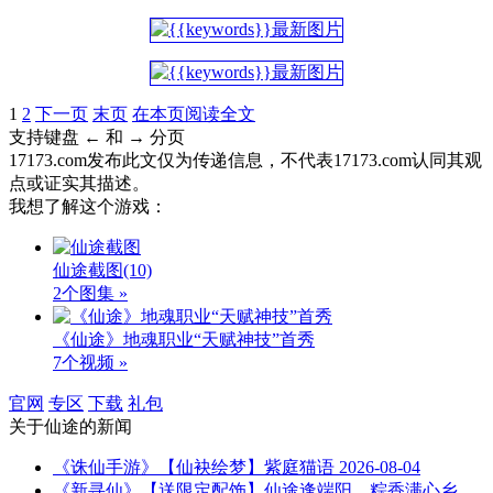
1
2
下一页
末页
在本页阅读全文
支持键盘 ← 和 → 分页
17173.com发布此文仅为传递信息，不代表17173.com认同其观
点或证实其描述。
我想了解这个游戏：
仙途截图
(10)
2个图集 »
《仙途》地魂职业“天赋神技”首秀
7个视频 »
官网
专区
下载
礼包
关于
仙途
的新闻
《诛仙手游》【仙袂绘梦】紫庭猫语
2026-08-04
《新寻仙》【送限定配饰】仙途逢端阳，粽香满心乡