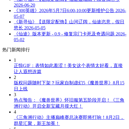
2026-06-20
《300英雄》2026年5月7日6:00-10:00更新维护公告
2026-
05-07
《新寻仙》【送限定配饰】山河辽阔，仙途恣意，假日
悠长
2026-05-05
《仙途》版本更新 - 0.9 - 修复宗门卡死及奇遇问题
2026-
05-02
热门新闻排行
1
正惊GIF：表情如此羞涩！美女这个表情太好看，直接
让人遐想连篇
2
版权问题随时下架？玩家自制虚幻5《魔兽世界》8月15
日上线
3
热点预告：《魔兽世界》怀旧服第五阶段开启！《三角
洲行动》开启全新宝藏月摸大红！
4
《三角洲行动》主播巅峰赛总决赛即将打响！8月2日，
群星汇聚，新王加冕！