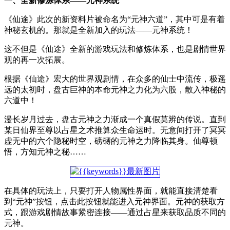
一、全新修炼体系——元神系统
《仙途》此次的新资料片被命名为“元神六道”，其中可是有着
神秘玄机的。那就是全新加入的玩法——元神系统！
这不但是《仙途》全新的游戏玩法和修炼体系，也是剧情世界
观的再一次拓展。
根据《仙途》宏大的世界观剧情，在众多的仙士中流传，极遥
远的太初时，盘古巨神的本命元神之力化为六股，散入神秘的
六道中！
漫长岁月过去，盘古元神之力渐成一个真假莫辨的传说。直到
某日仙界至尊以占星之术推算众生命运时。无意间打开了冥冥
虚无中的六个隐秘时空，磅礴的元神之力降临其身。仙尊顿
悟，方知元神之秘……
在具体的玩法上，只要打开人物属性界面，就能直接清楚看
到“元神”按钮，点击此按钮就能进入元神界面。元神的获取方
式，跟游戏剧情故事紧密连接——通过占星来获取品质不同的
元神。