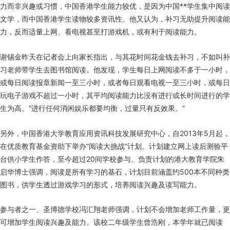
力而非兴趣或习惯，中国香港学生能力较优，是因为中国**学生集中阅读
文学，而中国香港学生读物较多资讯性。他又认为，补习无助提升阅读能
力，反而适量上网、看电视甚至打游戏机，或有利于阅读能力。
谢锡金昨天在记者会上向家长指出，与其花时间花金钱去补习，不如叫补
习老师带学生去图书馆阅读。他发现，学生每日上网阅读不多于一小时，
或每日阅读报章新闻一至三小时，或者每日观看电视一至三小时，或每日
玩电子游戏不超过一小时，其平均阅读能力比没有进行或长时间进行的学
生为高。“进行任何消闲娱乐都要均衡，过量只有反效果。”
另外，中国香港大学教育应用资讯科技发展研究中心，自2013年5月起，
在优质教育基金资助下举办“阅读大挑战”计划。计划建立网上读后测验平
台供小学生作答，至今超过20间学校参与。负责计划的港大教育学院朱
启华博士强调，阅读是所有学习的基石，计划目前涵盖约500本不同种类
图书，供学生透过游戏学习的形式，培养阅读兴趣及读写能力。
参与者之一、圣博德学校冯汇翔老师强调，计划不会增加老师工作量，更
可增加学生阅读兴趣及能力。该校二年级学生曾浩刚，本学年就已阅读