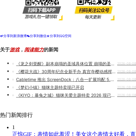
分享到新浪微博
分享到微信
分享到QQ空间
t
w
z
关于
游戏
，
阅读能力
的新闻
《龙之剑觉醒》副本崩塌的圣域具体位置 崩塌的圣域怎么进去
2026-08-08
《樱花大战》30周年纪念全新手办 真宫寺樱动感挥刀
2026-08-08
Cabletime 推出 ScreenDock：八合一扩展坞配 5.5 英寸 720P 屏幕
2026-08-08
《梦幻小镇》猫咪主题特卖现已开启
2026-08-08
《KIYO：暴兔之城》猫咪关爱主题特卖 2026 现已开启！
2026-08-08
热门新闻排行
1
正惊GIF：表情如此羞涩！美女这个表情太好看，直