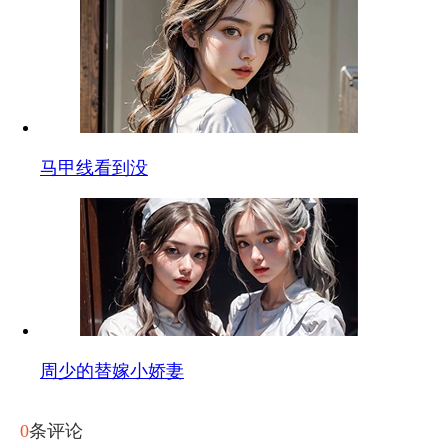
马甲线看到没
周少的替嫁小娇妻
0
条评论