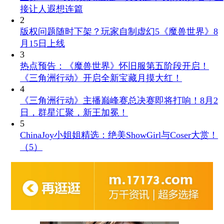
接让人遐想连篇
2
版权问题随时下架？玩家自制虚幻5《魔兽世界》8
月15日上线
3
热点预告：《魔兽世界》怀旧服第五阶段开启！
《三角洲行动》开启全新宝藏月摸大红！
4
《三角洲行动》主播巅峰赛总决赛即将打响！8月2
日，群星汇聚，新王加冕！
5
ChinaJoy小姐姐精选：绝美ShowGirl与Coser大赏！
（5）