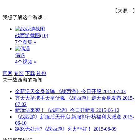
【来源：】
我想了解这个游戏：
战西游截图
(10)
7个图集 »
偶遇
4个视频 »
官网
专区
下载
礼包
关于
战西游
的新闻
全新逆天金身首曝 《战西游》今日开服
2015-07-03
齐天大圣携手天皇伏羲 《战西游》逆天金身发布
2015-
07-02
新玩法来袭！《战西游》今日开新服
2015-06-12
《战西游》新服后天开启 新服排行榜福利大派送
2015-
06-10
路怒无处泄?《战西游》灭火**好！
2015-06-09