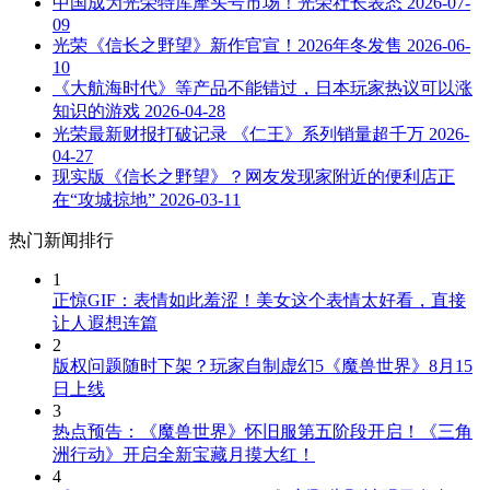
中国成为光荣特库摩头号市场！光荣社长表态
2026-07-
09
光荣《信长之野望》新作官宣！2026年冬发售
2026-06-
10
《大航海时代》等产品不能错过，日本玩家热议可以涨
知识的游戏
2026-04-28
光荣最新财报打破记录 《仁王》系列销量超千万
2026-
04-27
现实版《信长之野望》？网友发现家附近的便利店正
在“攻城掠地”
2026-03-11
热门新闻排行
1
正惊GIF：表情如此羞涩！美女这个表情太好看，直接
让人遐想连篇
2
版权问题随时下架？玩家自制虚幻5《魔兽世界》8月15
日上线
3
热点预告：《魔兽世界》怀旧服第五阶段开启！《三角
洲行动》开启全新宝藏月摸大红！
4