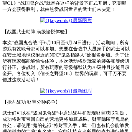
望OL》“战国鬼合战”就是在这样的背景下正式开启，究竟哪
一方会获得胜利，就由热爱战国世界的武士们来决定！
【战国武士助阵 满级愉悦体验】
本次“战国鬼合战”于6月10日至6月24日进行，活动期间，所有
游戏有效账号都可以参加。想要在合战中大显身手的武士可以
在安土城地球仪附近的NPC“鬼岛指路人”处报名参加。为了让
所有玩家都能够愉快体验，本次活动将对玩家的装备和等级进
行补正。参战时，所有玩家的等级都默认为70级并且技能目录
全开。各位初入《信长之野望OL》世界的玩家，可千万不要
错过这次活动哦！
【抢占战功 财宝分秒必争】
武士们可以在“战国鬼合战”中通过战斗和发现财宝获取功勋，
成功将财宝带回自己的营地更将加算战果。财宝隐匿于鬼岛的
各处，请使用“鬼的包袱”将财宝入手，武士们也有机会能够发
现传说中的宝藏“鬼名物”，它能让持有者所属的势力进行战果