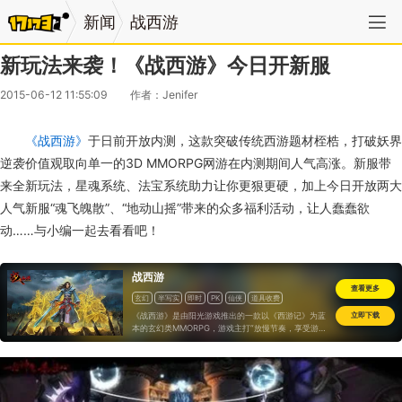
新闻
战西游
新玩法来袭！《战西游》今日开新服
2015-06-12 11:55:09
作者：Jenifer
《战西游》
于日前开放内测，这款突破传统西游题材桎梏，打破妖界
逆袭价值观取向单一的3D MMORPG网游在内测期间人气高涨。新服带
来全新玩法，星魂系统、法宝系统助力让你更狠更硬，加上今日开放两大
人气新服“魂飞魄散”、“地动山摇”带来的众多福利活动，让人蠢蠢欲
动……与小编一起去看看吧！
战西游
查看更多
玄幻
半写实
即时
PK
仙侠
道具收费
《战西游》是由阳光游戏推出的一款以《西游记》为蓝
立即下载
本的玄幻类MMORPG，游戏主打“放慢节奏，享受游戏
乐趣”。游戏上手简单，智能化强，游戏中大量的CG运
用代入感强，特色“金身”系统原你72变梦想，玩法丰