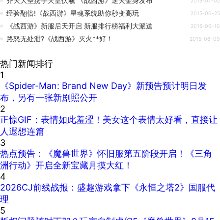
齐天大圣携手天皇伏羲 《战西游》逆天金身发布
2015-07-02
经验翻倍!《战西游》星魂系统助你秒变高玩
2015-06-25
《战西游》新服后天开启 新服排行榜福利大派送
2015-06-10
路怒无处泄?《战西游》灭火**好！
2015-06-09
热门新闻排行
1
《Spider-Man: Brand New Day》新预告预计明日发
布，另有一张新剧照公开
2
正惊GIF：表情如此羞涩！美女这个表情太好看，直接让
人遐想连篇
3
热点预告：《魔兽世界》怀旧服第五阶段开启！《三角
洲行动》开启全新宝藏月摸大红！
4
2026CJ前线战报：盛趣游戏拿下《永恒之塔2》国服代
理
5