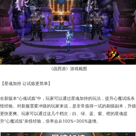
《战西游》游戏截图
【星魂加持 让试炼更简单】
在新版本“心魂试炼”中，玩家可以通过星魂加持的玩法，提升心魔试练杀
怪经验。对新服需要冲级的玩家来说，是非常值得一试的刷级副本，升级
更快更爽。玩家可以通过这几个档次：白、绿、蓝、紫、橙的星魂提
升“心魔试练”杀怪经验，倍率会从100%~300%递增。