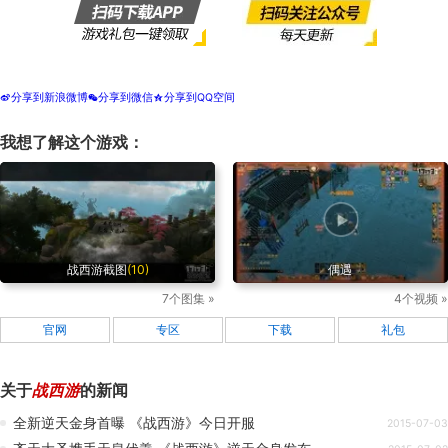
分享到新浪微博
分享到微信
分享到QQ空间
t
w
z
我想了解这个游戏：
战西游截图
(10)
偶遇
7个图集 »
4个视频 »
官网
专区
下载
礼包
关于
战西游
的新闻
全新逆天金身首曝 《战西游》今日开服
2015-07-03