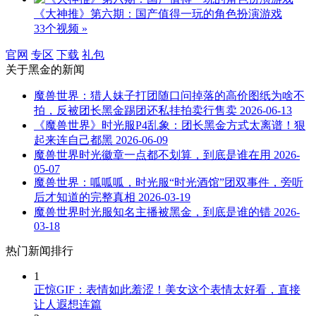
《大神推》第六期：国产值得一玩的角色扮演游戏
33个视频 »
官网
专区
下载
礼包
关于
黑金
的新闻
魔兽世界：猎人妹子打团随口问掉落的高价图纸为啥不
拍，反被团长黑金踢团还私挂拍卖行售卖
2026-06-13
《魔兽世界》时光服P4乱象：团长黑金方式太离谱！狠
起来连自己都黑
2026-06-09
魔兽世界时光徽章一点都不划算，到底是谁在用
2026-
05-07
魔兽世界：呱呱呱，时光服“时光酒馆”团双事件，旁听
后才知道的完整真相
2026-03-19
魔兽世界时光服知名主播被黑金，到底是谁的错
2026-
03-18
热门新闻排行
1
正惊GIF：表情如此羞涩！美女这个表情太好看，直接
让人遐想连篇