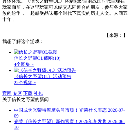
具体体现。《信长之野望OL》将精彩纷呈的战国时代呈现在
玩家面前，在这里玩家可以结交志同道合的朋友，参与各大家
族的纷争，一起感受品味那个时代下真实的历史人文。人间五
十年，
【来源：】
我想了解这个游戏：
信长之野望OL截图
(10)
4个图集 »
《信长之野望OL》活动预告
22个视频 »
官网
专区
下载
礼包
关于
信长之野望
的新闻
中国成为光荣特库摩头号市场！光荣社长表态
2026-07-
09
光荣《信长之野望》新作官宣！2026年冬发售
2026-06-
10