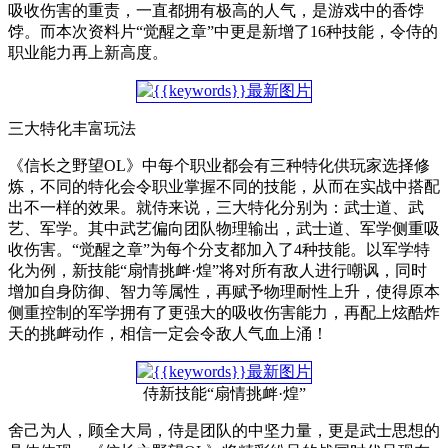
吸收伤害的重责，一直都拥有极高的人气，是游戏中的香饽
饽。而本次资料片“觉醒之章”中更是新增了16种技能，令侍的
职业能力再上新高度。
三大特化丰富玩法
《信长之野望OL》中每个职业都会有三种特化供玩家选择修
炼，不同的特化会令职业掌握不同的技能，从而在实战中搭配
出不一样的效果。就侍来说，三大特化分别为：武士道、武
艺、军学。其中武艺偏向团队物理输出，武士道、军学侧重吸
收伤害。“觉醒之章”为每个分支都加入了4种技能。以军学特
化为例，新技能“扇情挑衅·煌”将对所有敌人进行嘲讽，同时
增加自身防御、智力等属性，再赋予物理耐性上升，使得原本
侧重控制的军学拥有了更强大的吸收伤害能力，再配上炫酷炸
天的挑衅动作，相信一定会令敌人气血上涌！
侍新技能“扇情挑衅·煌”
舍己为人，顾全大局，侍是团队的中坚力量，更是武士思想的