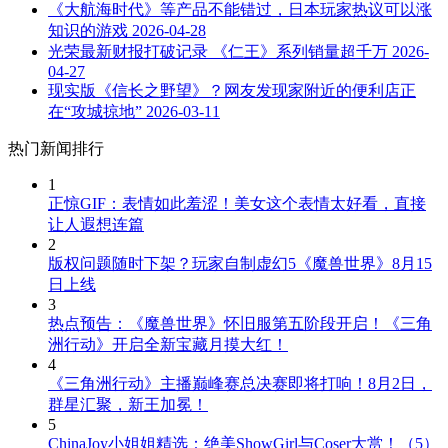
《大航海时代》等产品不能错过，日本玩家热议可以涨
知识的游戏
2026-04-28
光荣最新财报打破记录 《仁王》系列销量超千万
2026-
04-27
现实版《信长之野望》？网友发现家附近的便利店正
在“攻城掠地”
2026-03-11
热门新闻排行
1
正惊GIF：表情如此羞涩！美女这个表情太好看，直接
让人遐想连篇
2
版权问题随时下架？玩家自制虚幻5《魔兽世界》8月15
日上线
3
热点预告：《魔兽世界》怀旧服第五阶段开启！《三角
洲行动》开启全新宝藏月摸大红！
4
《三角洲行动》主播巅峰赛总决赛即将打响！8月2日，
群星汇聚，新王加冕！
5
ChinaJoy小姐姐精选：绝美ShowGirl与Coser大赏！（5）