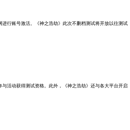
网进行账号激活。《神之浩劫》此次不删档测试将开放以往测试
参与活动获得测试资格。此外，《神之浩劫》还与各大平台开启