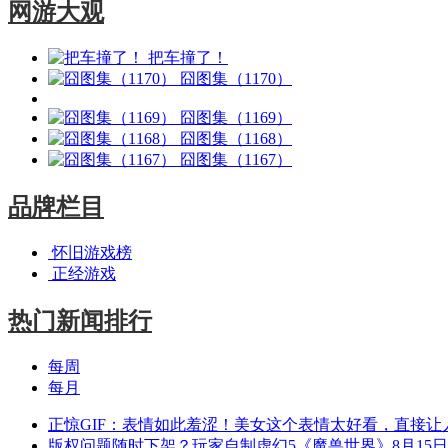
网游大观
把车撞了！
囧图集（1170）
囧图集（1169）
囧图集（1168）
囧图集（1167）
品牌栏目
怀旧游戏榜
正经游戏
热门新闻排行
每周
每月
正惊GIF：表情如此羞涩！美女这个表情太好看，直接让
版权问题随时下架？玩家自制虚幻5《魔兽世界》8月15