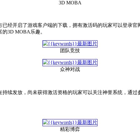
3D MOBA
方已经开启了游戏客户端的下载，拥有激活码的玩家可以登录官
3D MOBA乐趣。
团队竞技
众神对战
在持续发放，尚未获得激活资格的玩家可以关注神誉系统，通过
精彩博弈