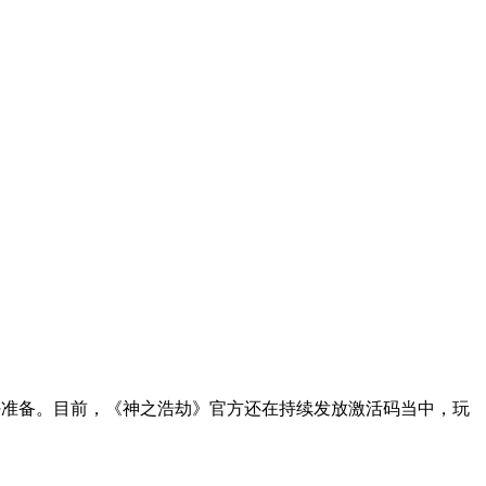
好准备。目前，《神之浩劫》官方还在持续发放激活码当中，玩