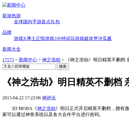
新游热游
全球
国内
手游
盘点
礼包
品牌
游戏X博士
正惊游戏
3分钟试玩
游戏姬攻堡
汐瓜酱
新闻大全
17173
>
新闻中心
>
神之浩劫
>
《神之浩劫》明日精英不删档 
《神之浩劫》明日精英不删档 
2015-04-22 17:22:06
神评论
3D MOBA《
神之浩劫
》明日正式开启精英不删档，拥有
家可以通过神誉系统以及各大合作平台进行抢码。