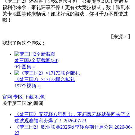
《梦三国2》还准备了游戏登录礼包、公测专享BUFF等诸多
福利你来拿，豪礼狂享不停！更有9大竞技模式，数十张副本
关卡地图等你来畅玩！如此好玩的游戏，你可千万不要错过
哦！
【来源：】
我想了解这个游戏：
梦三国2全新截图
(20)
9个图集 »
《梦三国2》×17173联合献礼
197个视频 »
官网
专区
下载
礼包
关于
梦三国2
的新闻
《梦三国》无双杯八强刚出，不朽风云杯就杀回来了？
这波观赛福利夯爆了！
2026-07-23
《梦三国2》职业联赛2026秋季转会期开启公告
2026-06-
23