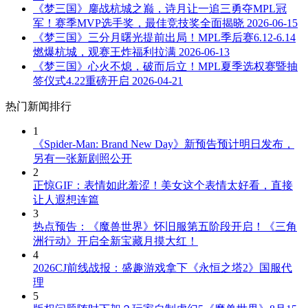
《梦三国》鏖战杭城之巅，诗月让一追三勇夺MPL冠
军！赛季MVP选手奖，最佳竞技奖全面揭晓
2026-06-15
《梦三国》三分月曙光提前出局！MPL季后赛6.12-6.14
燃爆杭城，观赛王炸福利拉满
2026-06-13
《梦三国》心火不熄，破而后立！MPL夏季选权赛暨抽
签仪式4.22重磅开启
2026-04-21
热门新闻排行
1
《Spider-Man: Brand New Day》新预告预计明日发布，
另有一张新剧照公开
2
正惊GIF：表情如此羞涩！美女这个表情太好看，直接
让人遐想连篇
3
热点预告：《魔兽世界》怀旧服第五阶段开启！《三角
洲行动》开启全新宝藏月摸大红！
4
2026CJ前线战报：盛趣游戏拿下《永恒之塔2》国服代
理
5