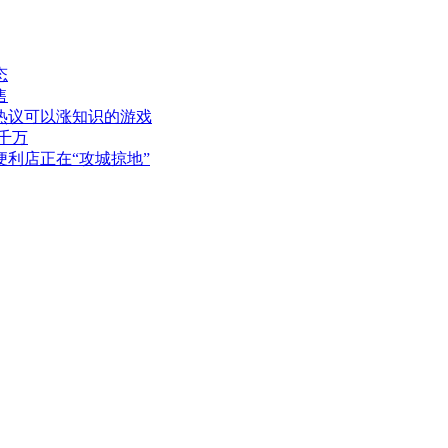
态
售
热议可以涨知识的游戏
千万
利店正在“攻城掠地”