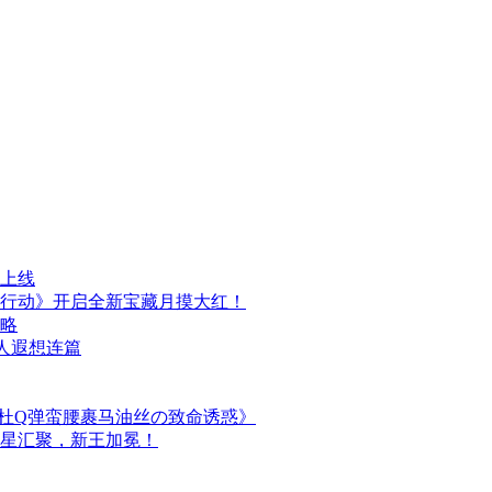
日上线
行动》开启全新宝藏月摸大红！
攻略
人遐想连篇
简杜Q弹蛮腰裹马油丝の致命诱惑》
群星汇聚，新王加冕！