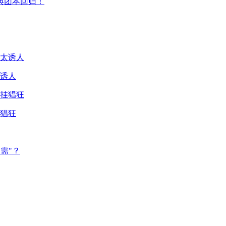
典团本回归！
诱人
猖狂
需"？