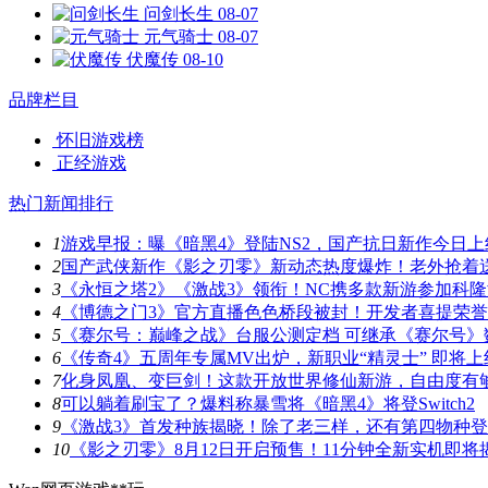
问剑长生
08-07
元气骑士
08-07
伏魔传
08-10
品牌栏目
怀旧游戏榜
正经游戏
热门新闻排行
1
游戏早报：曝《暗黑4》登陆NS2，国产抗日新作今日上
2
国产武侠新作《影之刃零》新动态热度爆炸！老外抢着
3
《永恒之塔2》《激战3》领衔！NC携多款新游参加科
4
《博德之门3》官方直播色色桥段被封！开发者喜提荣
5
《赛尔号：巅峰之战》台服公测定档 可继承《赛尔号》
6
《传奇4》五周年专属MV出炉，新职业“精灵士” 即将上
7
化身凤凰、变巨剑！这款开放世界修仙新游，自由度有
8
可以躺着刷宝了？爆料称暴雪将《暗黑4》将登Switch2
9
《激战3》首发种族揭晓！除了老三样，还有第四物种
10
《影之刃零》8月12日开启预售！11分钟全新实机即将