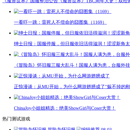
《魔兽世界》国服整治公告
《魔兽世界》TBC周年大更：双经
一看吓一跳：雷死人不偿命的囧图集（1169）
绅士日报：国服停服，但日服依旧活得滋润！涩涩新角太
《冒险岛》怀旧服三服大乱斗！国服人满为患，台服外挂
正惊漫谈：从MU开始，为什么网游翅膀成了"躲不掉的刚
ChinaJoy小姐姐精选：绝美ShowGirl与Coser大赏！
热门测试游戏
冒险岛怀旧服
08-03