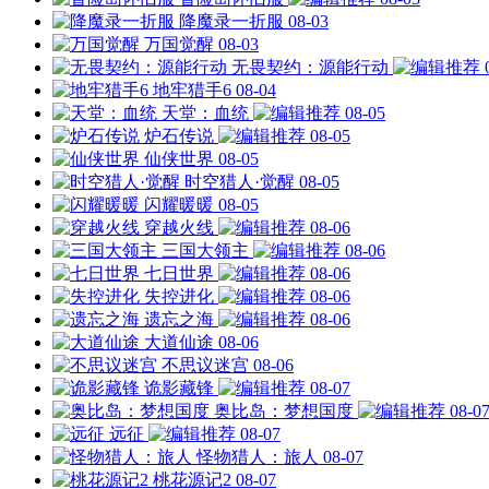
降魔录一折服
08-03
万国觉醒
08-03
无畏契约：源能行动
地牢猎手6
08-04
天堂：血统
08-05
炉石传说
08-05
仙侠世界
08-05
时空猎人·觉醒
08-05
闪耀暖暖
08-05
穿越火线
08-06
三国大领主
08-06
七日世界
08-06
失控进化
08-06
遗忘之海
08-06
大道仙途
08-06
不思议迷宫
08-06
诡影藏锋
08-07
奥比岛：梦想国度
08-0
远征
08-07
怪物猎人：旅人
08-07
桃花源记2
08-07