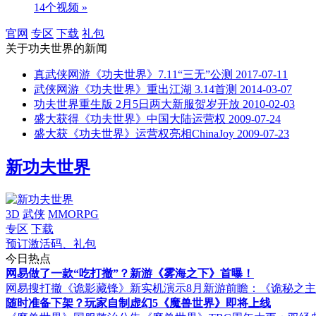
14个视频 »
官网
专区
下载
礼包
关于
功夫世界
的新闻
真武侠网游《功夫世界》7.11“三无”公测
2017-07-11
武侠网游《功夫世界》重出江湖 3.14首测
2014-03-07
功夫世界重生版 2月5日两大新服贺岁开放
2010-02-03
盛大获得《功夫世界》中国大陆运营权
2009-07-24
盛大获《功夫世界》运营权亮相ChinaJoy
2009-07-23
新功夫世界
3D
武侠
MMORPG
专区
下载
预订激活码、礼包
今日热点
网易做了一款“吃打撤”？新游《雾海之下》首曝！
网易搜打撤《诡影藏锋》新实机演示
8月新游前瞻：《诡秘之
随时准备下架？玩家自制虚幻5《魔兽世界》即将上线