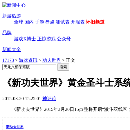
新游热游
全球
国内
手游
盘点
测试表
开服表
怀旧频道
品牌
游戏X博士
正惊游戏
公众号
新闻大全
17173
>
游戏资讯
>
功夫世界
>
正文
《新功夫世界》黄金圣斗士系
2015-03-20 15:25:01
神评论
《新功夫世界》2015年3月20日15点整将开启“激斗双线
新功夫世界