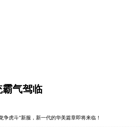
统霸气驾临
区-龙争虎斗”新服，新一代的华美篇章即将来临！