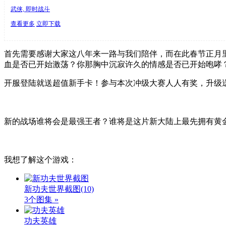
武侠, 即时战斗
查看更多
立即下载
首先需要感谢大家这八年来一路与我们陪伴，而在此春节正月里
血是否已开始激荡？你那胸中沉寂许久的情感是否已开始咆哮
开服登陆就送超值新手卡！参与本次冲级大赛人人有奖，升级送神器
新的战场谁将会是最强王者？谁将是这片新大陆上最先拥有黄
我想了解这个游戏：
新功夫世界截图
(10)
3个图集 »
功夫英雄