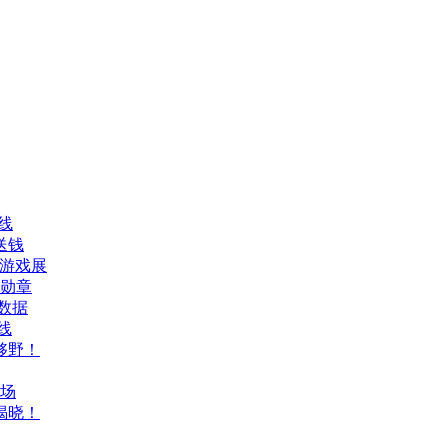
线
送钱
隆游戏展
誉勋章
数据
线
够野！
登场
揭晓！