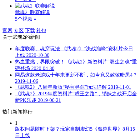
武魂2_联赛解说
5个视频 »
官网
专区
下载
礼包
关于
武魂2
的新闻
年度联赛、魂穿玩法 《武魂2》“决战巅峰”资料片今日
上线
2020-10-30
热血重燃，界限突破！《武魂2》新资料片“双生之魂”重
磅登场
2020-04-30
网易这款老游戏十年来更新不断，如今竟又致敬暗黑4？
2019-11-06
《武魂2》八周年新版“秘宝寻踪”玩法详解
2019-11-01
《武魂2》2019年度资料片“成王之路”，锁妖之战开启全
新PK乐趣
2019-06-21
热门新闻排行
1
版权问题随时下架？玩家自制虚幻5《魔兽世界》8月15
日上线