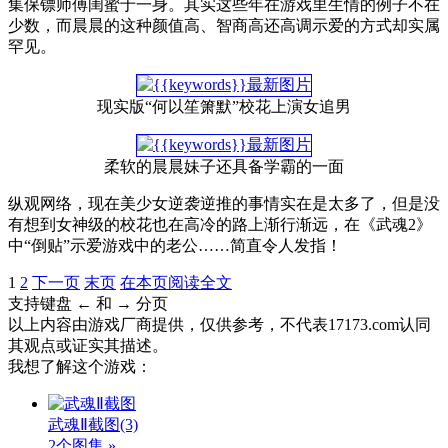
集保镖师傅闺蜜于一身。其实这些年在游戏里生情的例子不在
少数，而晨晨的这种颜值高、智商高还高调示爱的方式却实属
罕见。
现实版“何以笙箫默”校花上演女追男
柔软的晨晨妹子还具备学霸的一面
纵观网络，现在美少女逆袭逆推的事情实在是太多了，但是没
有想到女神级的校花也在高冷的路上渐行渐远，在《武魂2》
中“倒贴”示爱游戏中的老公……简直令人发指！
1
2
下一页
末页
在本页阅读全文
支持键盘 ← 和 → 分页
以上内容由游戏厂商提供，仅供参考，不代表17173.com认同
其观点或证实其描述。
我想了解这个游戏：
武魂Ⅱ截图
(3)
2个图集 »