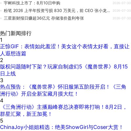
宇树科技上市了：8月10日申购
2026-07-30
粉笔 2026 上半年投资亏损 830 万美元，前 CEO 张小龙曾鼓励年轻人炒股
2026-07-30
三星新财报日赚超36亿元 存储涨价盈利夸张
2026-07-30
热门新闻排行
1
正惊GIF：表情如此羞涩！美女这个表情太好看，直接让
人遐想连篇
2
版权问题随时下架？玩家自制虚幻5《魔兽世界》8月15
日上线
3
热点预告：《魔兽世界》怀旧服第五阶段开启！《三角
洲行动》开启全新宝藏月摸大红！
4
《三角洲行动》主播巅峰赛总决赛即将打响！8月2日，
群星汇聚，新王加冕！
5
ChinaJoy小姐姐精选：绝美ShowGirl与Coser大赏！