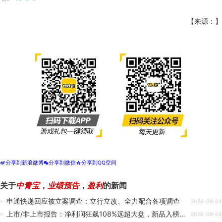
【来源：】
分享到新浪微博
分享到微信
分享到QQ空间
t
w
z
关于
中青宝
，
业绩预告
，
盈利
的新闻
申通快递回应被立案调查：立行立改、全力配合各项调查
2026-08-04
上市/非上市报告：净利润狂飙108%远超大盘，新品入榜下滑26%
2026-08-04