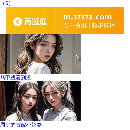
（5）
马甲线看到没
周少的替嫁小娇妻