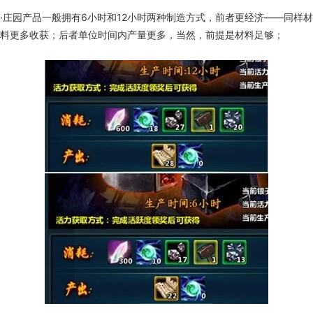
·庄园产品一般拥有6小时和12小时两种制造方式，前者更经济——同样材
料更多收获；后者单位时间内产量更多，当然，前提是材料足够；