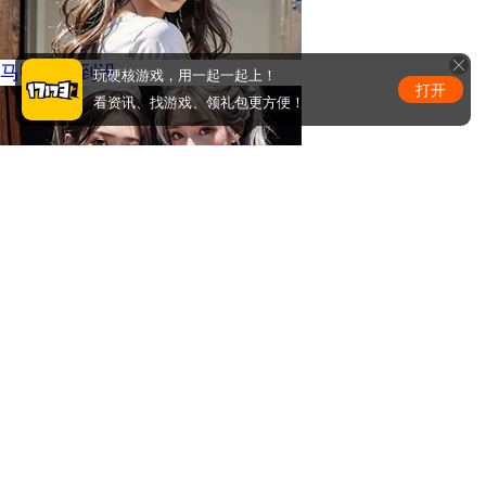
马甲线看到没
玩硬核游戏，用一起一起上！
打开
看资讯、找游戏、领礼包更方便！
周少的替嫁小娇妻
0
条评论
评论赢取激活码/周边等奖励！加群了解详情224611913
发布
手机版
|
电脑版
Copyright © 2001-2026 17173. All rights reserved.