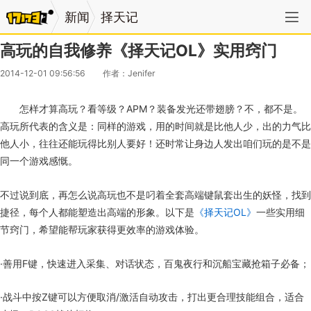
新闻
择天记
高玩的自我修养《择天记OL》实用窍门
2014-12-01 09:56:56
作者：Jenifer
怎样才算高玩？看等级？APM？装备发光还带翅膀？不，都不是。
高玩所代表的含义是：同样的游戏，用的时间就是比他人少，出的力气比
他人小，往往还能玩得比别人要好！还时常让身边人发出咱们玩的是不是
同一个游戏感慨。
不过说到底，再怎么说高玩也不是叼着全套高端键鼠套出生的妖怪，找到
捷径，每个人都能塑造出高端的形象。以下是
《择天记OL》
一些实用细
节窍门，希望能帮玩家获得更效率的游戏体验。
·善用F键，快速进入采集、对话状态，百鬼夜行和沉船宝藏抢箱子必备；
·战斗中按Z键可以方便取消/激活自动攻击，打出更合理技能组合，适合