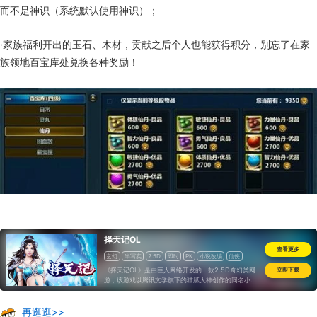
而不是神识（系统默认使用神识）；
·家族福利开出的玉石、木材，贡献之后个人也能获得积分，别忘了在家
族领地百宝库处兑换各种奖励！
择天记OL
查看更多
玄幻
半写实
2.5D
即时
PK
小说改编
仙侠
道具收费
《择天记OL》是由巨人网络开发的一款2.5D奇幻类网
立即下载
游，该游戏以腾讯文学旗下的猫腻大神创作的同名小说
《择天记》为蓝本，讲述一名少年的强大之路。画面自
然小清新，剧情脉络清晰服从原作，对小说原著感兴趣
的玩
再逛逛>>