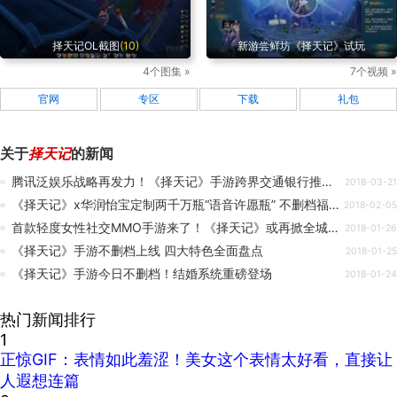
择天记OL截图
(10)
新游尝鲜坊《择天记》试玩
4个图集 »
7个视频 »
官网
专区
下载
礼包
关于
择天记
的新闻
腾讯泛娱乐战略再发力！《择天记》手游跨界交通银行推专属***
2018-03-21
《择天记》x华润怡宝定制两千万瓶“语音许愿瓶” 不删档福利惊喜多
2018-02-05
首款轻度女性社交MMO手游来了！《择天记》或再掀全城热恋
2018-01-26
《择天记》手游不删档上线 四大特色全面盘点
2018-01-25
《择天记》手游今日不删档！结婚系统重磅登场
2018-01-24
热门新闻排行
1
正惊GIF：表情如此羞涩！美女这个表情太好看，直接让
人遐想连篇