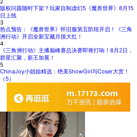
2
版权问题随时下架？玩家自制虚幻5《魔兽世界》8月15
日上线
3
热点预告：《魔兽世界》怀旧服第五阶段开启！《三角
洲行动》开启全新宝藏月摸大红！
4
《三角洲行动》主播巅峰赛总决赛即将打响！8月2日，
群星汇聚，新王加冕！
5
ChinaJoy小姐姐精选：绝美ShowGirl与Coser大赏！
（5）