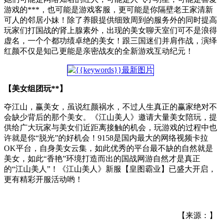
游戏的***，也可能是游戏客服，更可能是你隔壁老王家清新
可人的邻居小妹！除了养眼提供细致周到的服务外的同时提高
玩家们打国战的肾上腺素外，出现的美女聊天室们可不是浪得
虚名，一个个都功绩卓绝的美女！跟三国迷们并肩作战，演绎
红颜不仅是知己更能是亲密战友的全新游戏互动纪元！
【美女组团玩**】
夺江山，赢美女，虽说红颜祸水，不过人生真正的赢家绝对不
会缺少背后的那个美女。《江山美人》邀请大量美女陪玩，提
供给广大玩家与美女们近距离接触的机会，玩游戏的过程中也
许就是你“脱光”的好机会！9158是国内最大的网络视频卡拉
OK平台，自身美女云集，如此优秀的平台最不缺的自然就是
美女，如此“香艳”环境打造而出的国战网游自然才是真正
的“江山美人”！《江山美人》新服【皇图霸业】已盛大开启，
更有精彩开服活动哟！
【来源：】