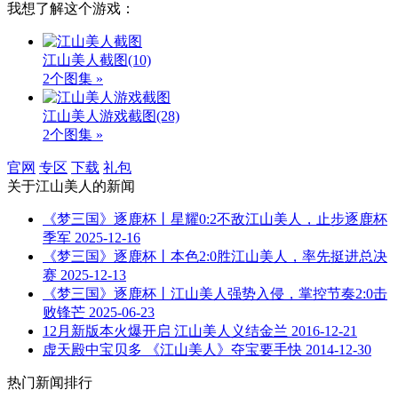
我想了解这个游戏：
江山美人截图
(10)
2个图集 »
江山美人游戏截图
(28)
2个图集 »
官网
专区
下载
礼包
关于
江山美人
的新闻
《梦三国》逐鹿杯丨星耀0:2不敌江山美人，止步逐鹿杯
季军
2025-12-16
《梦三国》逐鹿杯丨本色2:0胜江山美人，率先挺进总决
赛
2025-12-13
《梦三国》逐鹿杯丨江山美人强势入侵，掌控节奏2:0击
败锋芒
2025-06-23
12月新版本火爆开启 江山美人义结金兰
2016-12-21
虚天殿中宝贝多 《江山美人》夺宝要手快
2014-12-30
热门新闻排行