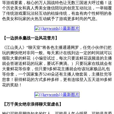
等游戏要素，核心的万人国战特色让无数三国迷大呼过瘾！这
个历史美女和真人秀美女微信陪玩的创意互动玩法，一举颠覆
了传统游戏重玩法轻互动的枯燥传统，有血有肉个性鲜明的各
色美女和玩家的火热互动赋予了游戏更多时尚的气息。
【一边拼杀鏖战一边风花雪月】
《江山美人》“聊天室”将各色主播通通网罗，任凭小伙伴们把
玩的爽快绝对非同一般。每天累计在线到达一定的时间就可以
领取大量的鲜花（小编尝试过，每次只要送鲜花该频道的主播
就会答谢送鲜花的玩家，屡试不爽滴。）只要玩家在线就会有
大量鲜花等你拿，但只要9多鲜花主播就会给该玩家极品礼包
等你拿，一个国家集齐5240朵还有主播人物套装，主播肚兜等
您拿！获得鲜花的方式多种多样，更有连续登入五天送99多鲜
花的奖励！
【万千美女绝非浪得聊天室虚名】
她们可能是网络知名的红人，可能是人气小明星，可能是喜爱