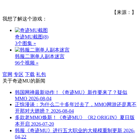
【来源：】
我想了解这个游戏：
奇迹MU截图
(8)
3个图集 »
韩服二测单人副本迷宫
96个视频 »
官网
专区
下载
礼包
关于
奇迹MU
的新闻
韩国网禅最新动作！《奇迹MU》新作要来了？疑似
MMO
2026-08-04
正惊漫谈：为什么二十多年过去了，MMO网游还是离不
开那对大翅膀？
2026-08-04
多款老MMO焕新！《奇迹MU》《R2 ORIGIN》夏日版
本开启
2026-07-20
韩服《奇迹MU》进行五大职业的大规模重制更新
2026-
04-22