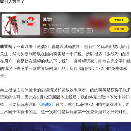
家引入方面？
激战2
查看更多
17173专享礼包
立即下载
PK
奇幻
冒险
沙盒
写实
即时
怀旧
胡亚楠：
一直以来《激战2》都是以其颠覆性、创新性的玩法而被玩家们
关注，然而买断制游戏在国内确实是一个门槛。所以很多《激战2》的潜
在用户一直是处在观望的状态下，我们一直希望玩家，能够在完全零门槛
的情况下去感受一款世界级网游产品，所以我们推出了72小时免费体验
卡。
而且根据之前体验卡的后续情况和发放效果来看，的的确确是获得了很多
玩家的认可。因此在9月12日新版本上线后，我们将完全取消体验卡的门
槛，只要新玩家注册
《激战2》
账号，就可以获得72小时的游戏时间，而
且不同于体验卡的是，这一次我们是从玩家第一次登录游戏才开始计时。