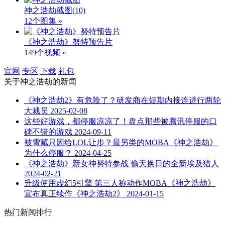
神之浩劫截图
(10)
12个图集 »
《神之浩劫》努特预告片
149个视频 »
官网
专区
下载
礼包
关于
神之浩劫
的新闻
《神之浩劫2》有危险了？研发商在短期内接连进行两轮
大裁员
2025-02-08
这些好游戏，都停服凉凉了！盘点那些被腾讯停服的口
碑不错的游戏
2024-09-11
被雪藏只因给LOL让步？最另类的MOBA《神之浩劫》
为什么停服？
2024-04-25
《神之浩劫》新女神努特参战 偷天换日的全新埃及猎人
2024-02-21
升级使用虚幻5引擎 第三人称动作MOBA《神之浩劫》
宣布真正续作《神之浩劫2》
2024-01-15
热门新闻排行