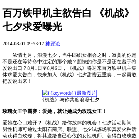
百万铁甲机主欲告白 《机战》
七夕求爱曝光
2014-08-01 09:53:17
神评论
浓情七月，浪漫七夕，当牛郎织女相会之时，寂寞的你是
不是还在等待命中注定的那个她？胆怯的你是不是还在羞于将
爱说出口？8月1日至8月6日，《机战》将迎来百万铁甲机主集
体求爱大告白，快来加入《机战》七夕甜蜜五重奏，一起勇敢
把爱说出来！
《机战》与你共度浪漫七夕
玫瑰女王争霸赛：爱她，就让她成为玫瑰女王！
爱她在心口难开？《机战》给你放肆的机会！七夕活动期间，
男性机师可通过太阳石商店、联盟、七夕试炼场和真爱火种活
动获得白玫瑰，将其送给自己心仪的女性机师。获得白玫瑰数