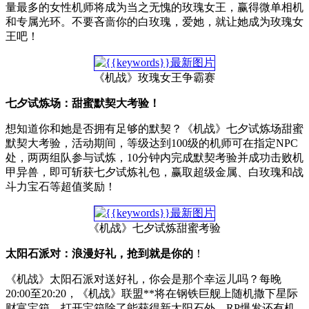
量最多的女性机师将成为当之无愧的玫瑰女王，赢得微单相机
和专属光环。不要吝啬你的白玫瑰，爱她，就让她成为玫瑰女
王吧！
《机战》玫瑰女王争霸赛
七夕试炼场：甜蜜默契大考验！
想知道你和她是否拥有足够的默契？《机战》七夕试炼场甜蜜
默契大考验，活动期间，等级达到100级的机师可在指定NPC
处，两两组队参与试炼，10分钟内完成默契考验并成功击败机
甲异兽，即可斩获七夕试炼礼包，赢取超级金属、白玫瑰和战
斗力宝石等超值奖励！
《机战》七夕试炼甜蜜考验
太阳石派对：浪漫好礼，抢到就是你的
！
《机战》太阳石派对送好礼，你会是那个幸运儿吗？每晚
20:00至20:20，《机战》联盟**将在钢铁巨舰上随机撒下星际
财富宝箱。打开宝箱除了能获得新太阳石外，RP爆发还有机