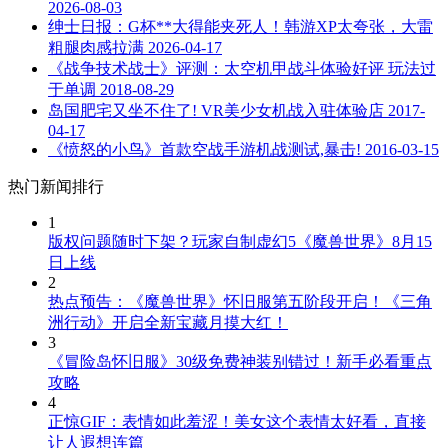
2026-08-03
绅士日报：G杯**大得能夹死人！韩游XP太夸张，大雷
粗腿肉感拉满
2026-04-17
《战争技术战士》评测：太空机甲战斗体验好评 玩法过
于单调
2018-08-29
岛国肥宅又坐不住了! VR美少女机战入驻体验店
2017-
04-17
《愤怒的小鸟》首款空战手游机战测试,暴击!
2016-03-15
热门新闻排行
1
版权问题随时下架？玩家自制虚幻5《魔兽世界》8月15
日上线
2
热点预告：《魔兽世界》怀旧服第五阶段开启！《三角
洲行动》开启全新宝藏月摸大红！
3
《冒险岛怀旧服》30级免费神装别错过！新手必看重点
攻略
4
正惊GIF：表情如此羞涩！美女这个表情太好看，直接
让人遐想连篇