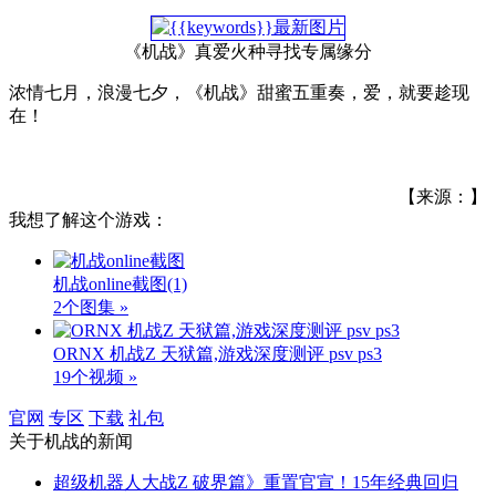
《机战》真爱火种寻找专属缘分
浓情七月，浪漫七夕，《机战》甜蜜五重奏，爱，就要趁现
在！
【来源：】
我想了解这个游戏：
机战online截图
(1)
2个图集 »
ORNX 机战Z 天狱篇,游戏深度测评 psv ps3
19个视频 »
官网
专区
下载
礼包
关于
机战
的新闻
超级机器人大战Z 破界篇》重置官宣！15年经典回归