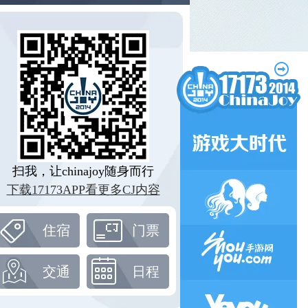
扫我，让chinajoy随身而行
下载17173APP看更多CJ内容
住宿
门票
交通
日程