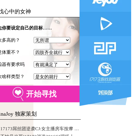
找心中的女神
先你要设定自己的目标……
欢多高的？
意体重不？
凶器有要求吗
欢啥样类型？
开始寻找
inaJoy 独家策划
17173屌丝团逆袭CJ:女主播房车按摩 …