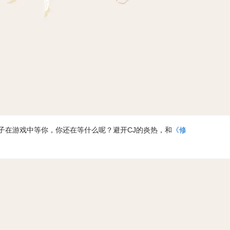
子在游戏中等你，你还在等什么呢？避开CJ的炎热，和
《修