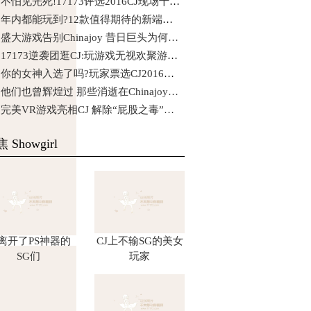
不怕见光死!17173评选2016CJ现场十大…
年内都能玩到?12款值得期待的新端游…
盛大游戏告别Chinajoy 昔日巨头为何…
17173逆袭团逛CJ:玩游戏无视欢聚游戏…
你的女神入选了吗?玩家票选CJ2016十…
他们也曾辉煌过 那些消逝在Chinajoy…
完美VR游戏亮相CJ 解除“屁股之毒”…
 Showgirl
J离开了PS神器的
CJ上不输SG的美女
SG们
玩家