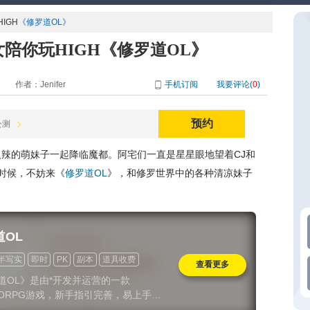
IGH
《修罗道OL》
女陪你玩HIGH《修罗道OL》
作者：Jenifer
手机订阅
我要评论(
0
)
预约
 公测
火辣的萌妹子一起降临魔都。阿宅们一直是星星眼地望着CJ和
时候，不妨来《
修罗道OL
》，和修罗世界中的各种清凉妹子
道OL
半写实
即时
PK
副本
道具收费
查看更多
道OL》是由*开发并运营的一款
MORPG游戏，新手指引完善，易上手；
色、定位明晰；念灵系统、变身系统有