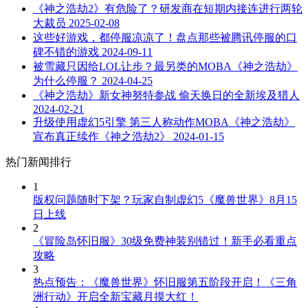
《神之浩劫2》有危险了？研发商在短期内接连进行两轮
大裁员
2025-02-08
这些好游戏，都停服凉凉了！盘点那些被腾讯停服的口
碑不错的游戏
2024-09-11
被雪藏只因给LOL让步？最另类的MOBA《神之浩劫》
为什么停服？
2024-04-25
《神之浩劫》新女神努特参战 偷天换日的全新埃及猎人
2024-02-21
升级使用虚幻5引擎 第三人称动作MOBA《神之浩劫》
宣布真正续作《神之浩劫2》
2024-01-15
热门新闻排行
1
版权问题随时下架？玩家自制虚幻5《魔兽世界》8月15
日上线
2
《冒险岛怀旧服》30级免费神装别错过！新手必看重点
攻略
3
热点预告：《魔兽世界》怀旧服第五阶段开启！《三角
洲行动》开启全新宝藏月摸大红！