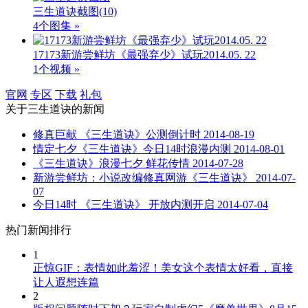
三生道诀截图
(10)
4个图集 »
17173新游尝鲜坊《最强弃少》试玩2014.05. 22
1个视频 »
官网
专区
下载
礼包
关于
三生道诀
的新闻
修真巨献 《三生道诀》公测倒计时
2014-08-19
情定七夕《三生道诀》今日14时浪漫内测
2014-08-01
《三生道诀》浪漫七夕 鲜花传情
2014-07-28
新游尝鲜坊：小说改编修真网游《三生道诀》
2014-07-
07
今日14时 《三生道诀》 开放内测开启
2014-07-04
热门新闻排行
1
正惊GIF：表情如此羞涩！美女这个表情太好看，直接
让人遐想连篇
2