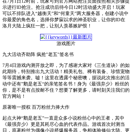
在7月1日12时前，玩家可到官方网站抢注页面按照相关步骤提
示进行ID抢注。抢注成功后待今日12时活动盛大开启！玩家
可以不排队进入“越衡天”和“何童天”两大服务器，创建小说中
你最爱的角色名，选择你梦寐以求的神圣职业，让你的ID在
洛月大陆上疯狂一把，让别人羡慕嫉妒恨！
游戏图片
九大活动齐助阵 疯抢"老五"签名书
7月4日游戏内测开放之即，为了感谢大家对《三生道诀》的如
此期待，特别推出九大活动！精美礼包、稀有装备、珍惜宠物
等等震撼来袭。嘘！这里在透露个秘密噢，据说此次推出的活
动中还有”鹅是老五“的亲笔签名书！身为《最强弃少》粉丝的
你，是不是有点按耐不住？想要了解更多，请时刻关注我们的
官方网站！
原著唯一授权 百万粉丝力捧大作
起点大神“鹅是老五”一直是众多小说粉丝心中的王者，其中
《最强弃少》更是其耗尽心血的代表作品。游戏首次封测当
日，原著粉丝为偶像小说挤爆服务器，争相体验修仙大陆。更